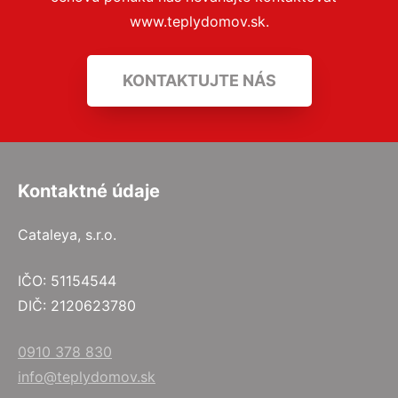
www.teplydomov.sk.
KONTAKTUJTE NÁS
Kontaktné údaje
Cataleya, s.r.o.
IČO: 51154544
DIČ: 2120623780
0910 378 830
info@teplydomov.sk