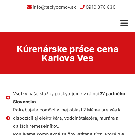
info@teplydomov.sk
0910 378 830
Kúrenárske práce cena
Karlova Ves
Všetky naše služby poskytujeme v rámci
Západného
Slovenska
.
Potrebujete pomôcť v inej oblasti? Máme pre vás k
dispozícii aj elektrikára, vodoinštalatéra, murára a
ďalších remeselníkov.
Ponúkame komplexné služby vrátane tých, ktoré nie