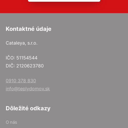
Kontaktné údaje
Cataleya, s.r.o.
IČO: 51154544
DIČ: 2120623780
0910 378 830
info@teplydomov.sk
Dôležité odkazy
O nás