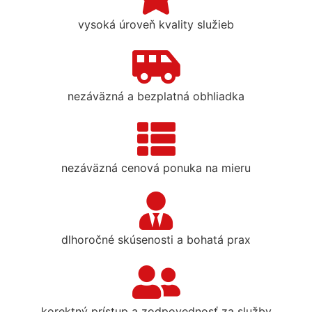
vysoká úroveň kvality služieb
nezáväzná a bezplatná obhliadka
nezáväzná cenová ponuka na mieru
dlhoročné skúsenosti a bohatá prax
korektný prístup a zodpovednosť za služby