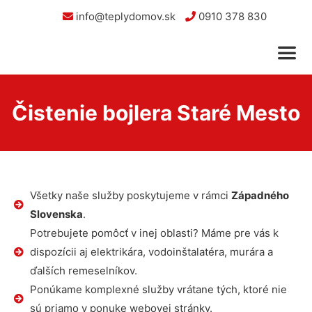
info@teplydomov.sk
0910 378 830
Čistenie bojlera Staré Mesto
Všetky naše služby poskytujeme v rámci
Západného
Slovenska
.
Potrebujete pomôcť v inej oblasti? Máme pre vás k
dispozícii aj elektrikára, vodoinštalatéra, murára a
ďalších remeselníkov.
Ponúkame komplexné služby vrátane tých, ktoré nie
sú priamo v ponuke webovej stránky.