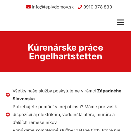
info@teplydomov.sk
0910 378 830
Kúrenárske práce
Engelhartstetten
Všetky naše služby poskytujeme v rámci
Západného
Slovenska
.
Potrebujete pomôcť v inej oblasti? Máme pre vás k
dispozícii aj elektrikára, vodoinštalatéra, murára a
ďalších remeselníkov.
Ponúkame komplexné služby vrátane tých, ktoré nie