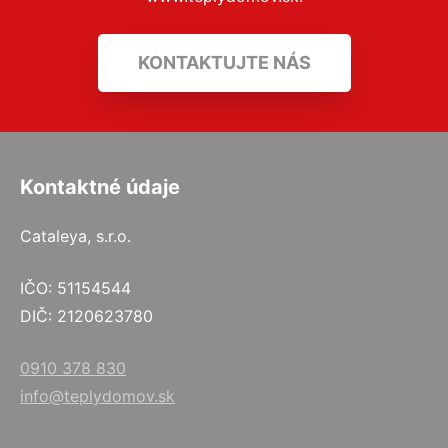
KONTAKTUJTE NÁS
Kontaktné údaje
Cataleya, s.r.o.
IČO: 51154544
DIČ: 2120623780
0910 378 830
info@teplydomov.sk