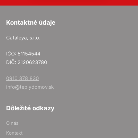
Kontaktné údaje
Cataleya, s.r.o.
IČO: 51154544
DIČ: 2120623780
0910 378 830
info@teplydomov.sk
Dôležité odkazy
O nás
Kontakt