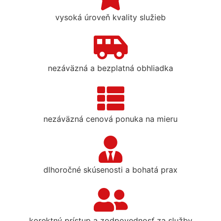
vysoká úroveň kvality služieb
nezáväzná a bezplatná obhliadka
nezáväzná cenová ponuka na mieru
dlhoročné skúsenosti a bohatá prax
korektný prístup a zodpovednosť za služby