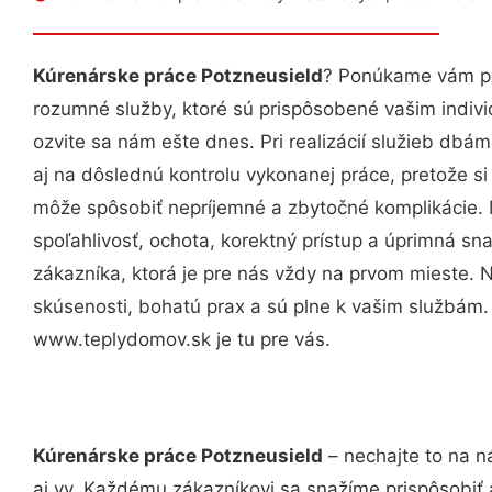
Kúrenárske práce Potzneusield
? Ponúkame vám pr
rozumné služby, ktoré sú prispôsobené vašim indi
ozvite sa nám ešte dnes. Pri realizácií služieb dbám
aj na dôslednú kontrolu vykonanej práce, pretože 
môže spôsobiť nepríjemné a zbytočné komplikácie. 
spoľahlivosť, ochota, korektný prístup a úprimná 
zákazníka, ktorá je pre nás vždy na prvom mieste. 
skúsenosti, bohatú prax a sú plne k vašim službám
www.teplydomov.sk je tu pre vás.
Kúrenárske práce Potzneusield
– nechajte to na n
aj vy. Každému zákazníkovi sa snažíme prispôsobiť 