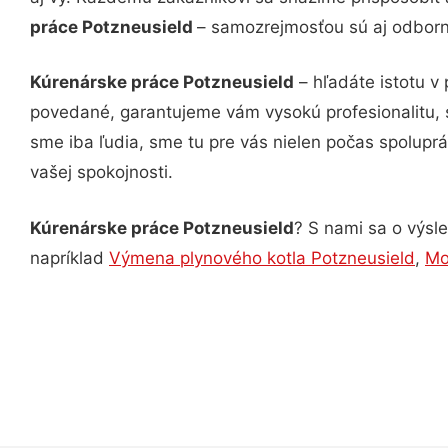
práce Potzneusield
– samozrejmosťou sú aj odborné
Kúrenárske práce Potzneusield
– hľadáte istotu v
povedané, garantujeme vám vysokú profesionalitu, 
sme iba ľudia, sme tu pre vás nielen počas spoluprác
vašej spokojnosti.
Kúrenárske práce Potzneusield
? S nami sa o výsle
napríklad
Výmena plynového kotla Potzneusield
,
Mo