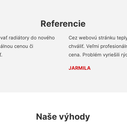
Referencie
ovať radiátory do nového
Cez webovú stránku teply
nálnou cenou či
chváliť. Veľmi profesionál
ť.
cena. Problém vyriešili rý
JARMILA
Naše výhody