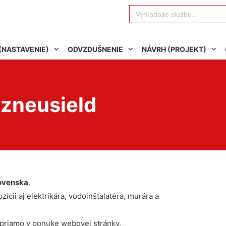
Search
for:
(NASTAVENIE)
ODVZDUŠNENIE
NÁVRH (PROJEKT)
tzneusield
ovenska
.
ícii aj elektrikára, vodoinštalatéra, murára a
 priamo v ponuke webovej stránky.