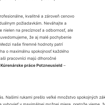
ofesionálne, kvalitné a zároveň cenovo
viduálnym požiadavkám. Neváhajte a
e nielen na precíznosť a odbornosť, ale
si uvedomujeme, že aj malé pochybenie
Medzi naše firemné hodnoty patrí
snaha o maximálnu spokojnosť každého
Naši pracovníci majú dlhoročné
.
Kúrenárske práce Potzneusield
–
ás. Našimi rukami prešlo veľké množstvo spokojných zák
a vyhovieť v maximálnej možnej miere, pretože vieme, 