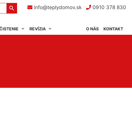
Search Button
info@teplydomov.sk
0910 378 830
ČISTENIE
REVÍZIA
O NÁS
KONTAKT