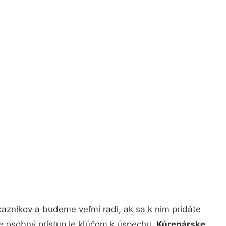
azníkov a budeme veľmi radi, ak sa k nim pridáte
že osobný prístup je kľúčom k úspechu.
Kúrenárske