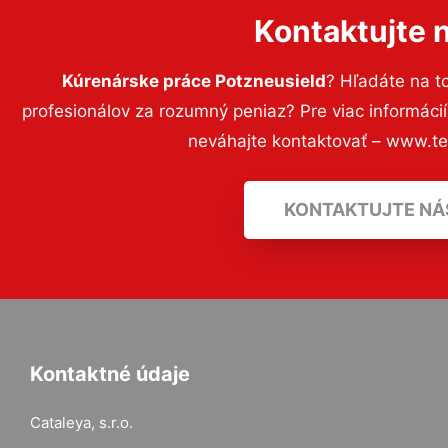
Kontaktujte 
Kúrenárske práce Potzneusield
? Hľadáte na 
profesionálov za rozumný peniaz? Pre viac informác
neváhajte kontaktovať – www.t
KONTAKTUJTE NÁ
Kontaktné údaje
Cataleya, s.r.o.