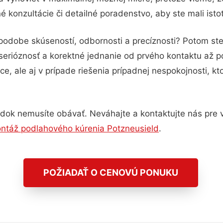
 konzultácie či detailné poradenstvo, aby ste mali isto
 podobe skúseností, odbornosti a precíznosti? Potom st
serióznosť a korektné jednanie od prvého kontaktu až 
e, ale aj v prípade riešenia prípadnej nespokojnosti, kt
dok nemusíte obávať. Neváhajte a kontaktujte nás pre via
ntáž podlahového kúrenia Potzneusield
.
POŽIADAŤ O CENOVÚ PONUKU