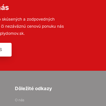
nás
to skúsených a zodpovedných
ií či nezáväznú cenovú ponuku nás
eplydomov.sk.
S
Dôležité odkazy
O nás