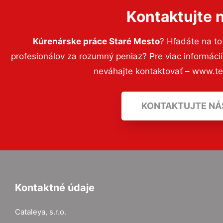
Kontaktujte 
Kúrenárske práce Staré Mesto
? Hľadáte na t
profesionálov za rozumný peniaz? Pre viac informác
neváhajte kontaktovať – www.t
KONTAKTUJTE NÁ
Kontaktné údaje
Cataleya, s.r.o.