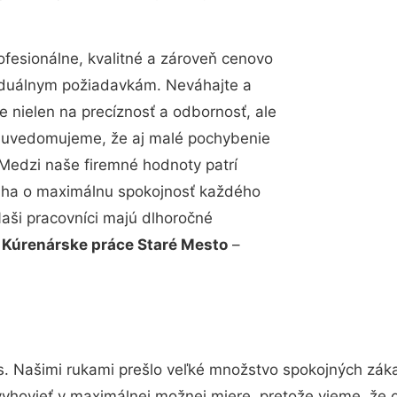
esionálne, kvalitné a zároveň cenovo
viduálnym požiadavkám. Neváhajte a
e nielen na precíznosť a odbornosť, ale
si uvedomujeme, že aj malé pochybenie
Medzi naše firemné hodnoty patrí
snaha o maximálnu spokojnosť každého
Naši pracovníci majú dlhoročné
.
Kúrenárske práce Staré Mesto
–
s. Našimi rukami prešlo veľké množstvo spokojných záka
vyhovieť v maximálnej možnej miere, pretože vieme, že 