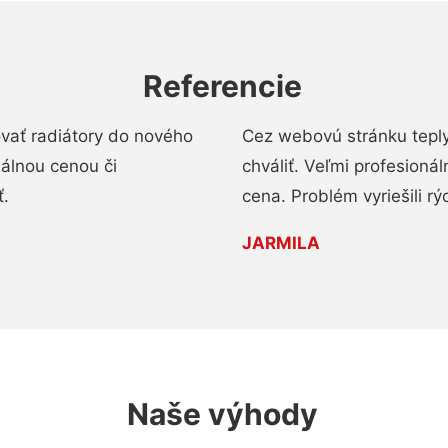
Referencie
ovať radiátory do nového
Cez webovú stránku teply
nálnou cenou či
chváliť. Veľmi profesionál
ť.
cena. Problém vyriešili rý
JARMILA
Naše výhody