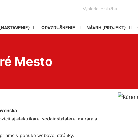
Search
for:
(NASTAVENIE)
ODVZDUŠNENIE
NÁVRH (PROJEKT)
aré Mesto
ovenska
.
ícii aj elektrikára, vodoinštalatéra, murára a
 priamo v ponuke webovej stránky.