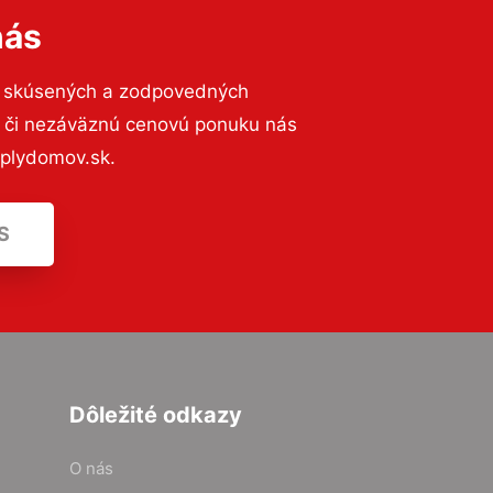
nás
o skúsených a zodpovedných
ií či nezáväznú cenovú ponuku nás
eplydomov.sk.
S
Dôležité odkazy
O nás