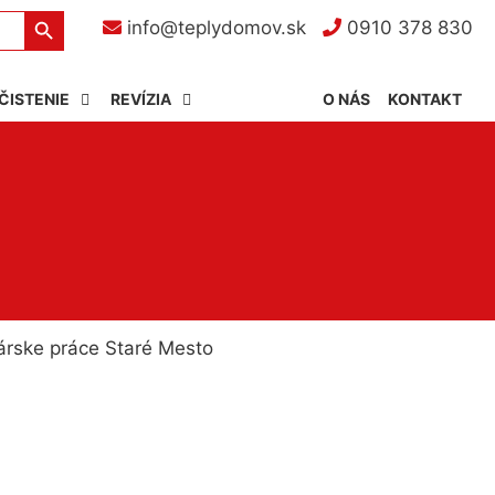
Search Button
info@teplydomov.sk
0910 378 830
ČISTENIE
REVÍZIA
O NÁS
KONTAKT