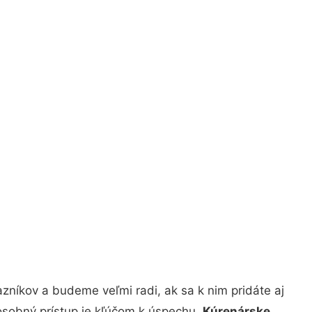
zníkov a budeme veľmi radi, ak sa k nim pridáte aj
osobný prístup je kľúčom k úspechu.
Kúrenárske