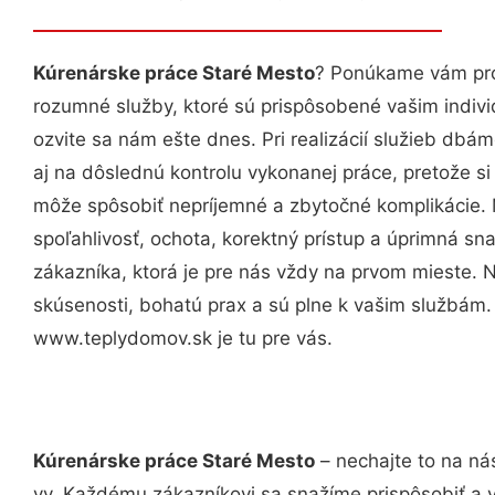
Kúrenárske práce Staré Mesto
? Ponúkame vám prof
rozumné služby, ktoré sú prispôsobené vašim indi
ozvite sa nám ešte dnes. Pri realizácií služieb dbám
aj na dôslednú kontrolu vykonanej práce, pretože 
môže spôsobiť nepríjemné a zbytočné komplikácie. 
spoľahlivosť, ochota, korektný prístup a úprimná 
zákazníka, ktorá je pre nás vždy na prvom mieste. 
skúsenosti, bohatú prax a sú plne k vašim službám
www.teplydomov.sk je tu pre vás.
Kúrenárske práce Staré Mesto
– nechajte to na ná
vy. Každému zákazníkovi sa snažíme prispôsobiť a 