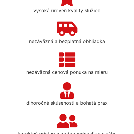
vysoká úroveň kvality služieb
nezáväzná a bezplatná obhliadka
nezáväzná cenová ponuka na mieru
dlhoročné skúsenosti a bohatá prax
korektný prístup a zodpovednosť za služby