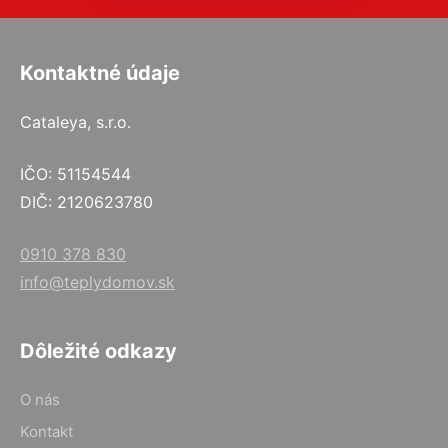
Kontaktné údaje
Cataleya, s.r.o.
IČO: 51154544
DIČ: 2120623780
0910 378 830
info@teplydomov.sk
Dôležité odkazy
O nás
Kontakt