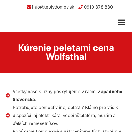
info@teplydomov.sk
0910 378 830
Kúrenie peletami cena
Wolfsthal
Všetky naše služby poskytujeme v rámci
Západného
Slovenska
.
Potrebujete pomôcť v inej oblasti? Máme pre vás k
dispozícii aj elektrikára, vodoinštalatéra, murára a
ďalších remeselníkov.
Ponúkame komplexné služby vrátane tých, ktoré nie