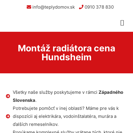
info@teplydomov.sk
0910 378 830
Montáž radiátora cena
Hundsheim
Všetky naše služby poskytujeme v rámci
Západného
Slovenska
.
Potrebujete pomôcť v inej oblasti? Máme pre vás k
dispozícii aj elektrikára, vodoinštalatéra, murára a
ďalších remeselníkov.
Ponúkame komplexné služby vrátane tých, ktoré nie