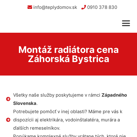
info@teplydomov.sk
0910 378 830
Montáž radiátora cena
Záhorská Bystrica
Všetky naše služby poskytujeme v rámci
Západného
Slovenska
.
Potrebujete pomôcť v inej oblasti? Máme pre vás k
dispozícii aj elektrikára, vodoinštalatéra, murára a
ďalších remeselníkov.
Ponúkame komplexné služby vrátane tých, ktoré nie