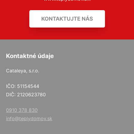
KONTAKTUJTE NÁS
Kontaktné údaje
Cataleya, s.r.o.
IČO: 51154544
DIČ: 2120623780
0910 378 830
info@teplydomov.sk