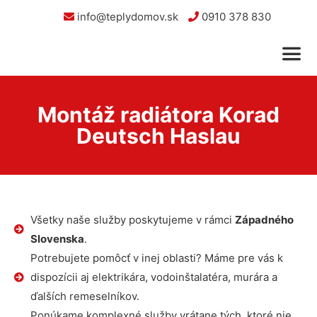
info@teplydomov.sk
0910 378 830
Montáž radiátora Korad
Deutsch Haslau
Všetky naše služby poskytujeme v rámci
Západného
Slovenska
.
Potrebujete pomôcť v inej oblasti? Máme pre vás k
dispozícii aj elektrikára, vodoinštalatéra, murára a
ďalších remeselníkov.
Ponúkame komplexné služby vrátane tých, ktoré nie