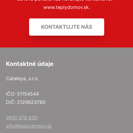
www.teplydomov.sk.
KONTAKTUJTE NÁS
Kontaktné údaje
Cataleya, s.r.o.
IČO: 51154544
DIČ: 2120623780
0910 378 830
info@teplydomov.sk