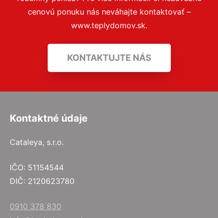
cenovú ponuku nás neváhajte kontaktovať –
www.teplydomov.sk.
KONTAKTUJTE NÁS
Kontaktné údaje
Cataleya, s.r.o.
IČO: 51154544
DIČ: 2120623780
0910 378 830