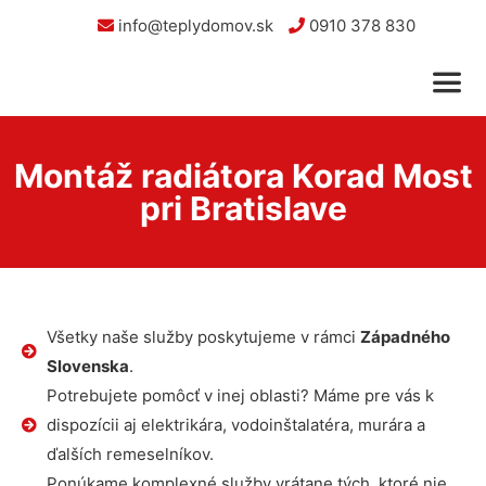
info@teplydomov.sk
0910 378 830
Montáž radiátora Korad Most
pri Bratislave
Všetky naše služby poskytujeme v rámci
Západného
Slovenska
.
Potrebujete pomôcť v inej oblasti? Máme pre vás k
dispozícii aj elektrikára, vodoinštalatéra, murára a
ďalších remeselníkov.
Ponúkame komplexné služby vrátane tých, ktoré nie