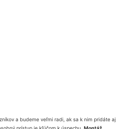
níkov a budeme veľmi radi, ak sa k nim pridáte aj
osobný prístup je kľúčom k úspechu.
Montáž