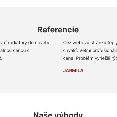
Referencie
ovať radiátory do nového
Cez webovú stránku teply
nálnou cenou či
chváliť. Veľmi profesionál
ť.
cena. Problém vyriešili rý
JARMILA
Naše výhody