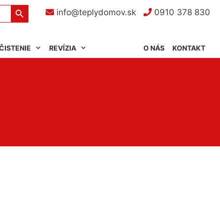
Search Button
info@teplydomov.sk
0910 378 830
ČISTENIE
REVÍZIA
O NÁS
KONTAKT