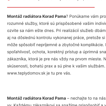
Montáž radiátora Korad Pama
? Ponúkame vám prof
rozumné služby, ktoré sú prispôsobené vašim indi
ozvite sa nám ešte dnes. Pri realizácií služieb dbám
aj na dôslednú kontrolu vykonanej práce, pretože 
môže spôsobiť nepríjemné a zbytočné komplikácie. 
spoľahlivosť, ochota, korektný prístup a úprimná 
zákazníka, ktorá je pre nás vždy na prvom mieste. 
skúsenosti, bohatú prax a sú plne k vašim službám
www.teplydomov.sk je tu pre vás.
Montáž radiátora Korad Pama
– nechajte to na nás
vy. Každému zákazníkovi sa snažíme prispôsobiť a 