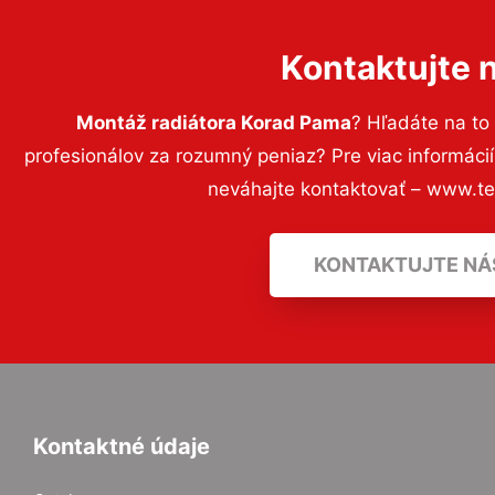
Kontaktujte 
Montáž radiátora Korad Pama
? Hľadáte na t
profesionálov za rozumný peniaz? Pre viac informác
neváhajte kontaktovať – www.t
KONTAKTUJTE NÁ
Kontaktné údaje