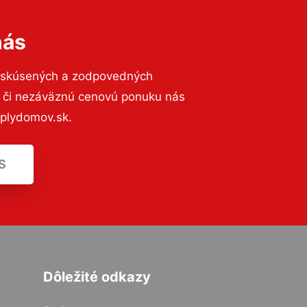
nás
o skúsených a zodpovedných
ií či nezáväznú cenovú ponuku nás
eplydomov.sk.
S
Dôležité odkazy