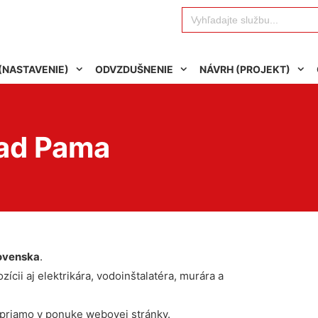
Search
for:
(NASTAVENIE)
ODVZDUŠNENIE
NÁVRH (PROJEKT)
rad Pama
ovenska
.
ícii aj elektrikára, vodoinštalatéra, murára a
 priamo v ponuke webovej stránky.