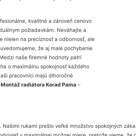
esionálne, kvalitné a zároveň cenovo
viduálnym požiadavkám. Neváhajte a
e nielen na precíznosť a odbornosť, ale
si uvedomujeme, že aj malé pochybenie
Medzi naše firemné hodnoty patrí
snaha o maximálnu spokojnosť každého
Naši pracovníci majú dlhoročné
.
Montáž radiátora Korad Pama
–
. Našimi rukami prešlo veľké množstvo spokojných zákaz
vyhovieť v maximálnej možnej miere, pretože vieme, že 