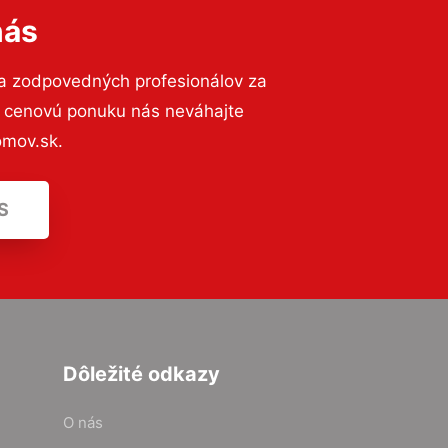
nás
 a zodpovedných profesionálov za
ú cenovú ponuku nás neváhajte
omov.sk.
S
Dôležité odkazy
O nás