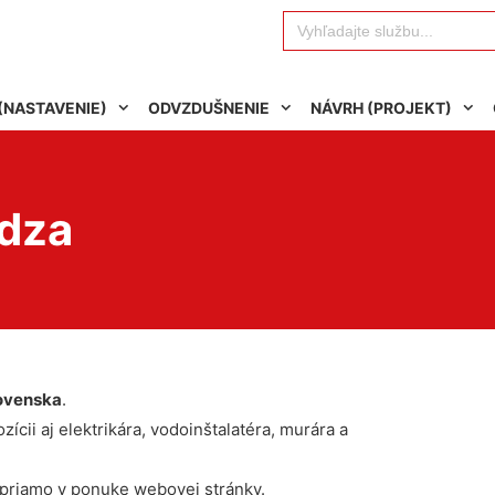
Search
for:
(NASTAVENIE)
ODVZDUŠNENIE
NÁVRH (PROJEKT)
ľdza
ovenska
.
ícii aj elektrikára, vodoinštalatéra, murára a
 priamo v ponuke webovej stránky.