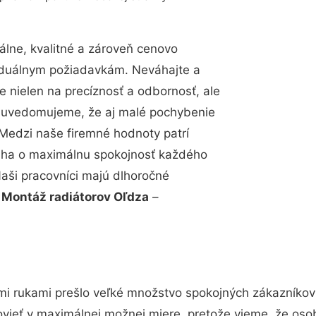
lne, kvalitné a zároveň cenovo
viduálnym požiadavkám. Neváhajte a
e nielen na precíznosť a odbornosť, ale
si uvedomujeme, že aj malé pochybenie
Medzi naše firemné hodnoty patrí
snaha o maximálnu spokojnosť každého
Naši pracovníci majú dlhoročné
.
Montáž radiátorov Oľdza
–
mi rukami prešlo veľké množstvo spokojných zákazníkov 
vieť v maximálnej možnej miere, pretože vieme, že oso