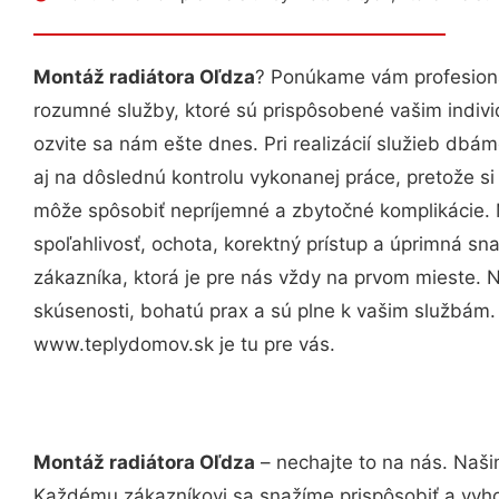
Montáž radiátora Oľdza
? Ponúkame vám profesioná
rozumné služby, ktoré sú prispôsobené vašim indi
ozvite sa nám ešte dnes. Pri realizácií služieb dbám
aj na dôslednú kontrolu vykonanej práce, pretože 
môže spôsobiť nepríjemné a zbytočné komplikácie. 
spoľahlivosť, ochota, korektný prístup a úprimná 
zákazníka, ktorá je pre nás vždy na prvom mieste. 
skúsenosti, bohatú prax a sú plne k vašim službám
www.teplydomov.sk je tu pre vás.
Montáž radiátora Oľdza
– nechajte to na nás. Naši
Každému zákazníkovi sa snažíme prispôsobiť a vyho