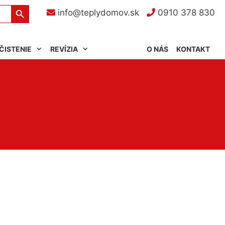
Search Button
info@teplydomov.sk
0910 378 830
ČISTENIE
REVÍZIA
O NÁS
KONTAKT