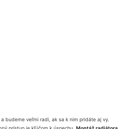
a budeme veľmi radi, ak sa k nim pridáte aj vy.
bný prístup je kľúčom k úspechu.
Montáž radiátora