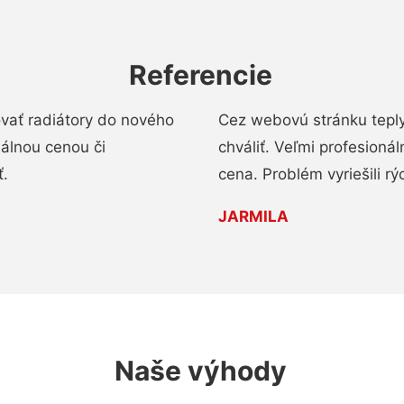
Referencie
ovať radiátory do nového
Cez webovú stránku teply
nálnou cenou či
chváliť. Veľmi profesionál
ť.
cena. Problém vyriešili rý
JARMILA
Naše výhody