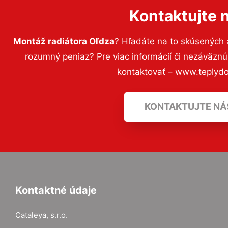
Kontaktujte 
Montáž radiátora Oľdza
? Hľadáte na to skúsených
rozumný peniaz? Pre viac informácií či nezáväzn
kontaktovať – www.teplyd
KONTAKTUJTE NÁ
Kontaktné údaje
Cataleya, s.r.o.