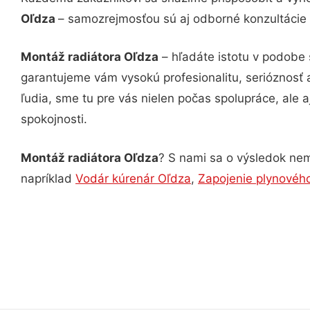
Oľdza
– samozrejmosťou sú aj odborné konzultácie č
Montáž radiátora Oľdza
– hľadáte istotu v podobe 
garantujeme vám vysokú profesionalitu, serióznosť
ľudia, sme tu pre vás nielen počas spolupráce, ale a
spokojnosti.
Montáž radiátora Oľdza
? S nami sa o výsledok nemu
napríklad
Vodár kúrenár Oľdza
,
Zapojenie plynového