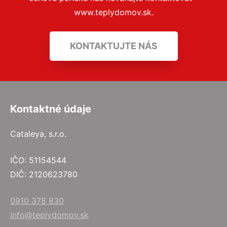
www.teplydomov.sk.
KONTAKTUJTE NÁS
Kontaktné údaje
Cataleya, s.r.o.
IČO: 51154544
DIČ: 2120623780
0910 378 830
info@teplydomov.sk