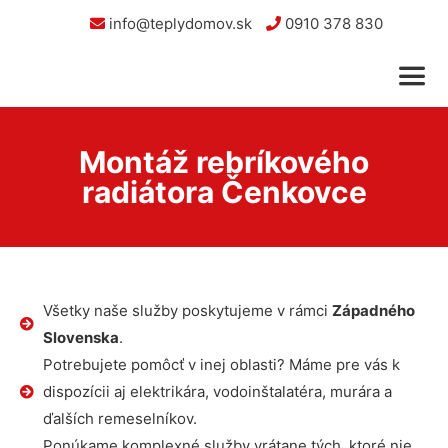
info@teplydomov.sk
0910 378 830
Montáž rebríkového
radiátora Čenkovce
Všetky naše služby poskytujeme v rámci
Západného
Slovenska
.
Potrebujete pomôcť v inej oblasti? Máme pre vás k
dispozícii aj elektrikára, vodoinštalatéra, murára a
ďalších remeselníkov.
Ponúkame komplexné služby vrátane tých, ktoré nie