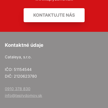
KONTAKTUJTE NÁS
Kontaktné údaje
Cataleya, s.r.o.
IČO: 51154544
DIČ: 2120623780
0910 378 830
info@teplydomov.sk