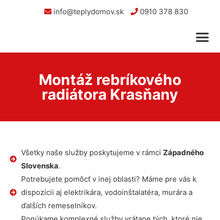
info@teplydomov.sk
0910 378 830
Montáž rebríkového
radiátora Krasňany
Všetky naše služby poskytujeme v rámci
Západného
Slovenska
.
Potrebujete pomôcť v inej oblasti? Máme pre vás k
dispozícii aj elektrikára, vodoinštalatéra, murára a
ďalších remeselníkov.
Ponúkame komplexné služby vrátane tých, ktoré nie