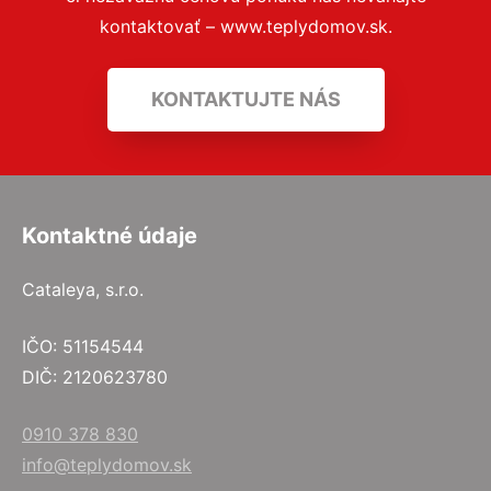
kontaktovať – www.teplydomov.sk.
KONTAKTUJTE NÁS
Kontaktné údaje
Cataleya, s.r.o.
IČO: 51154544
DIČ: 2120623780
0910 378 830
info@teplydomov.sk