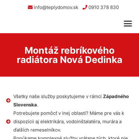
info@teplydomov.sk
0910 378 830
Montáž rebríkového
radiátora Nová Dedinka
Všetky naše služby poskytujeme v rámci
Západného
Slovenska
.
Potrebujete pomôcť v inej oblasti? Máme pre vás k
dispozícii aj elektrikára, vodoinštalatéra, murára a
ďalších remeselníkov.
Ponúkame komplexné služby vrátane tých, ktoré nie