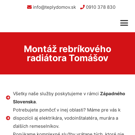
info@teplydomov.sk
0910 378 830
Montáž rebríkového
radiátora Tomášov
Všetky naše služby poskytujeme v rámci
Západného
Slovenska
.
Potrebujete pomôcť v inej oblasti? Máme pre vás k
dispozícii aj elektrikára, vodoinštalatéra, murára a
ďalších remeselníkov.
Ponúkame komplexné služby vrátane tých, ktoré nie