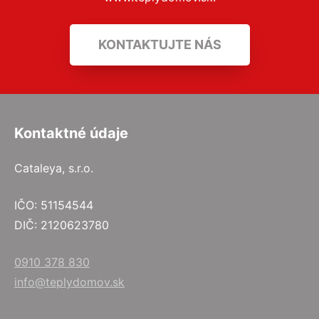
KONTAKTUJTE NÁS
Kontaktné údaje
Cataleya, s.r.o.
IČO: 51154544
DIČ: 2120623780
0910 378 830
info@teplydomov.sk