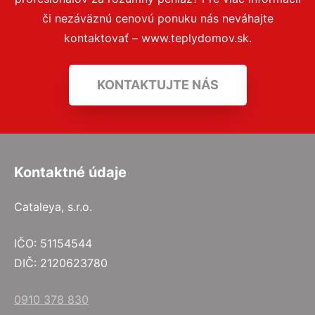
či nezáväznú cenovú ponuku nás neváhajte
kontaktovať – www.teplydomov.sk.
KONTAKTUJTE NÁS
Kontaktné údaje
Cataleya, s.r.o.
IČO: 51154544
DIČ: 2120623780
0910 378 830