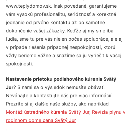
www.teplydomov.sk. Inak povedané, garantujeme
vám vysokú profesionalitu, serióznosť a korektné
jednanie od prvého kontaktu až po samotné
dokončenie vašej zákazky. Keďže aj my sme iba
ľudia, sme tu pre vás nielen počas spolupráce, ale aj
v prípade riešenia prípadnej nespokojnosti, ktorú
vždy berieme vážne a snažíme sa ju vyriešiť k vašej
spokojnosti.
Nastavenie prietoku podlahového kúrenia Svätý
Jur
? S nami sa o výsledok nemusíte obávať.
Neváhajte a kontaktujte nás pre viac informácií.
Prezrite si aj ďalšie naše služby, ako napríklad
Montáž ústredného kúrenia Svätý Jur
,
Revízia plynu v
rodinnom dome cena Svätý Jur
.