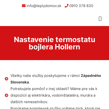
info@teplydomov.sk
0910 378 830
Nastavenie termostatu
bojlera Hollern
Všetky naše služby poskytujeme v rámci
Západného
Slovenska
.
Potrebujete pomôcť v inej oblasti? Máme pre vás k
dispozícii aj elektrikára, vodoinštalatéra, murára a
ďalších remeselníkov.
Ponúkame komplexné služby vrátane tých, ktoré nie