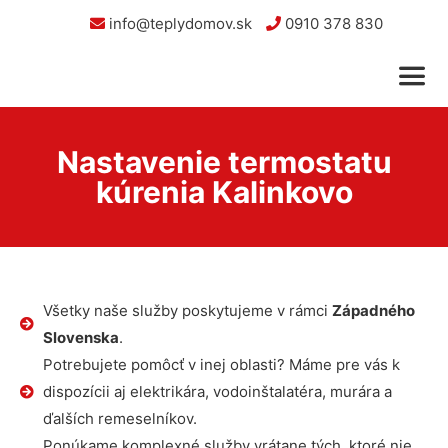
info@teplydomov.sk
0910 378 830
Nastavenie termostatu
kúrenia Kalinkovo
Všetky naše služby poskytujeme v rámci
Západného
Slovenska
.
Potrebujete pomôcť v inej oblasti? Máme pre vás k
dispozícii aj elektrikára, vodoinštalatéra, murára a
ďalších remeselníkov.
Ponúkame komplexné služby vrátane tých, ktoré nie