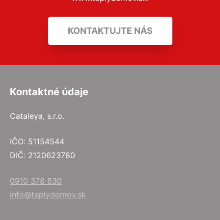
KONTAKTUJTE NÁS
Kontaktné údaje
Cataleya, s.r.o.
IČO: 51154544
DIČ: 2120623780
0910 378 830
info@teplydomov.sk