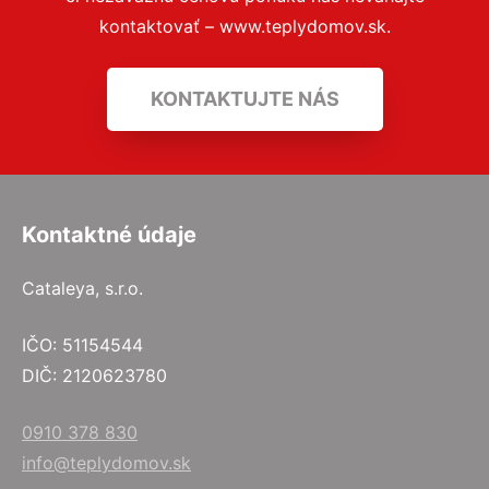
kontaktovať – www.teplydomov.sk.
KONTAKTUJTE NÁS
Kontaktné údaje
Cataleya, s.r.o.
IČO: 51154544
DIČ: 2120623780
0910 378 830
info@teplydomov.sk