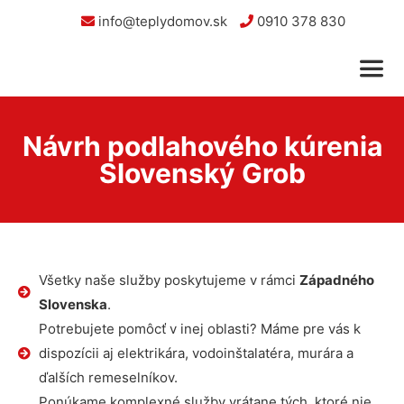
info@teplydomov.sk
0910 378 830
Návrh podlahového kúrenia
Slovenský Grob
Všetky naše služby poskytujeme v rámci
Západného
Slovenska
.
Potrebujete pomôcť v inej oblasti? Máme pre vás k
dispozícii aj elektrikára, vodoinštalatéra, murára a
ďalších remeselníkov.
Ponúkame komplexné služby vrátane tých, ktoré nie