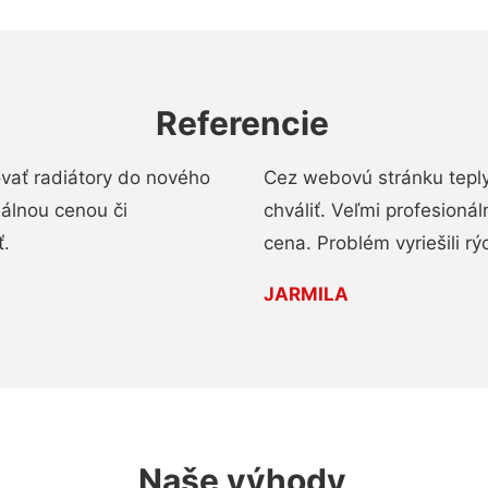
Referencie
ovať radiátory do nového
Cez webovú stránku teply
nálnou cenou či
chváliť. Veľmi profesionál
ť.
cena. Problém vyriešili rý
JARMILA
Naše výhody