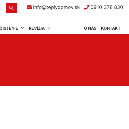
Search Button
info@teplydomov.sk
0910 378 830
ČISTENIE
REVÍZIA
O NÁS
KONTAKT