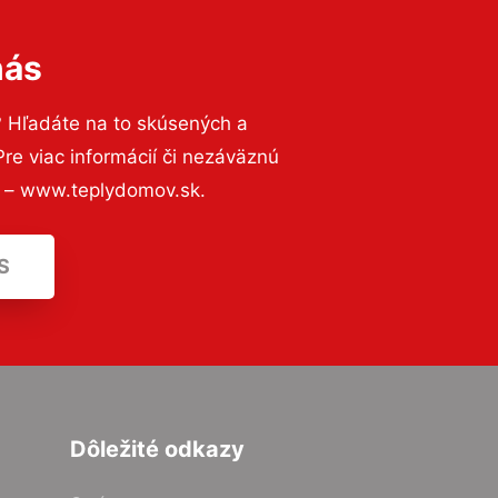
nás
? Hľadáte na to skúsených a
e viac informácií či nezáväznú
ť – www.teplydomov.sk.
S
Dôležité odkazy