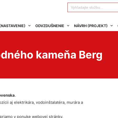
Search
for:
(NASTAVENIE)
ODVZDUŠNENIE
NÁVRH (PROJEKT)
vodného kameňa Berg
ovenska
.
ícii aj elektrikára, vodoinštalatéra, murára a
 priamo v ponuke webovej stránky.