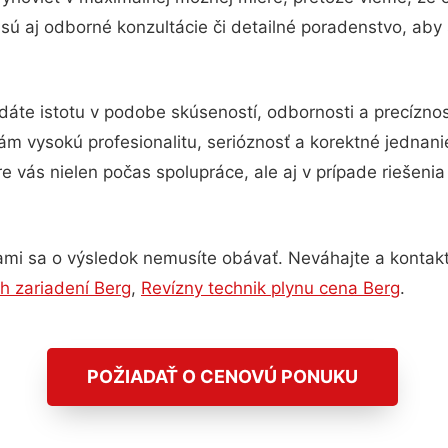
ú aj odborné konzultácie či detailné poradenstvo, aby 
dáte istotu v podobe skúseností, odbornosti a precízno
m vysokú profesionalitu, serióznosť a korektné jednan
e vás nielen počas spolupráce, ale aj v prípade riešeni
ami sa o výsledok nemusíte obávať. Neváhajte a kontaktujt
h zariadení Berg
,
Revízny technik plynu cena Berg
.
POŽIADAŤ O CENOVÚ PONUKU