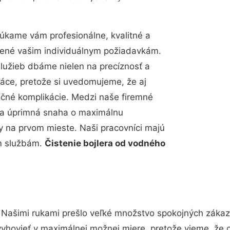
úkame vám profesionálne, kvalitné a
bené vašim individuálnym požiadavkám.
 služieb dbáme nielen na precíznosť a
ráce, pretože si uvedomujeme, že aj
čné komplikácie. Medzi naše firemné
up a úprimná snaha o maximálnu
y na prvom mieste. Naši pracovníci majú
im službám.
Čistenie bojlera od vodného
 Našimi rukami prešlo veľké množstvo spokojných zákazn
vyhovieť v maximálnej možnej miere, pretože vieme, že 