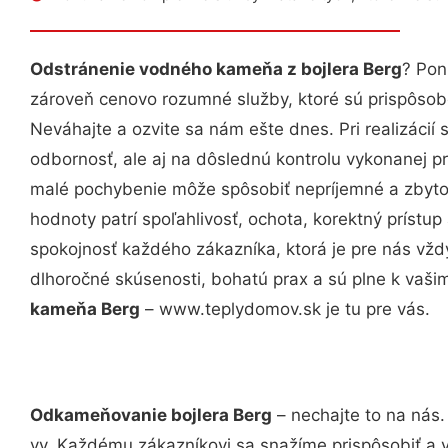
Odstránenie vodného kameňa z bojlera Berg
? Pon
zároveň cenovo rozumné služby, ktoré sú prispôso
Neváhajte a ozvite sa nám ešte dnes. Pri realizácií
odbornosť, ale aj na dôslednú kontrolu vykonanej p
malé pochybenie môže spôsobiť nepríjemné a zbyto
hodnoty patrí spoľahlivosť, ochota, korektný príst
spokojnosť každého zákazníka, ktorá je pre nás vžd
dlhoročné skúsenosti, bohatú prax a sú plne k vaš
kameňa Berg
– www.teplydomov.sk je tu pre vás.
Odkameňovanie bojlera Berg
– nechajte to na nás.
vy. Každému zákazníkovi sa snažíme prispôsobiť a 