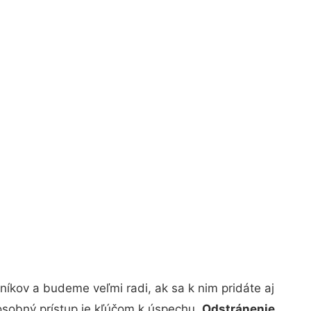
íkov a budeme veľmi radi, ak sa k nim pridáte aj
osobný prístup je kľúčom k úspechu.
Odstránenie