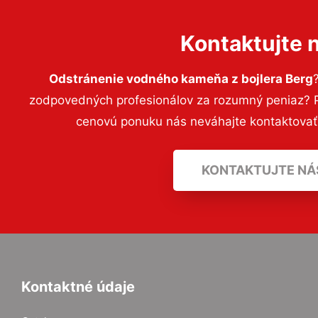
Kontaktujte 
Odstránenie vodného kameňa z bojlera Berg
zodpovedných profesionálov za rozumný peniaz? Pr
cenovú ponuku nás neváhajte kontaktova
KONTAKTUJTE NÁ
Kontaktné údaje