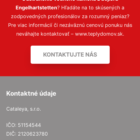
Engelhartstetten
? Hľadáte na to skúsených a
zodpovedných profesionálov za rozumný peniaz?
Pre viac informácií či nezáväznú cenovú ponuku nás
neváhajte kontaktovať – www.teplydomov.sk.
KONTAKTUJTE NÁS
Kontaktné údaje
Cataleya, s.r.o.
IČO: 51154544
DIČ: 2120623780