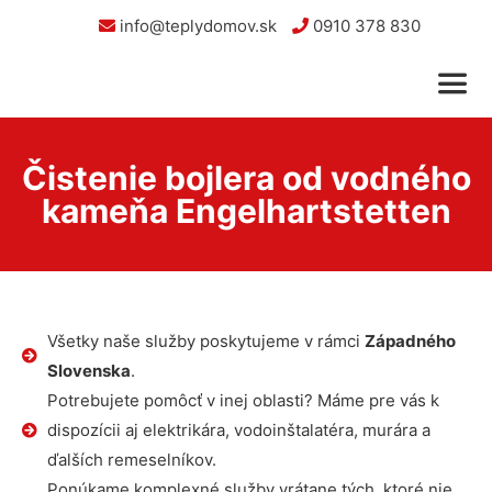
info@teplydomov.sk
0910 378 830
Čistenie bojlera od vodného
kameňa Engelhartstetten
Všetky naše služby poskytujeme v rámci
Západného
Slovenska
.
Potrebujete pomôcť v inej oblasti? Máme pre vás k
dispozícii aj elektrikára, vodoinštalatéra, murára a
ďalších remeselníkov.
Ponúkame komplexné služby vrátane tých, ktoré nie