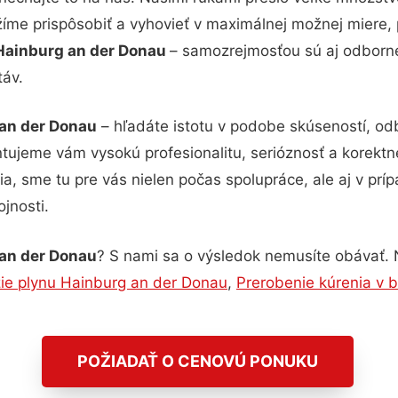
žíme prispôsobiť a vyhovieť v maximálnej možnej miere, 
Hainburg an der Donau
– samozrejmosťou sú aj odborné 
táv.
an der Donau
– hľadáte istotu v podobe skúseností, odb
ujeme vám vysokú profesionalitu, serióznosť a korekt
, sme tu pre vás nielen počas spolupráce, ale aj v príp
jnosti.
an der Donau
? S nami sa o výsledok nemusíte obávať. N
zie plynu Hainburg an der Donau
,
Prerobenie kúrenia v 
POŽIADAŤ O CENOVÚ PONUKU