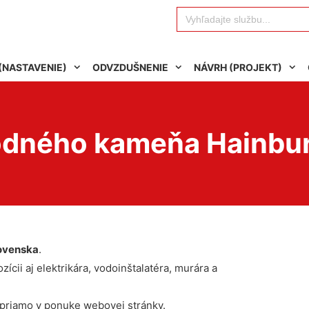
Search
for:
(NASTAVENIE)
ODVZDUŠNENIE
NÁVRH (PROJEKT)
vodného kameňa Hainbu
ovenska
.
ícii aj elektrikára, vodoinštalatéra, murára a
 priamo v ponuke webovej stránky.