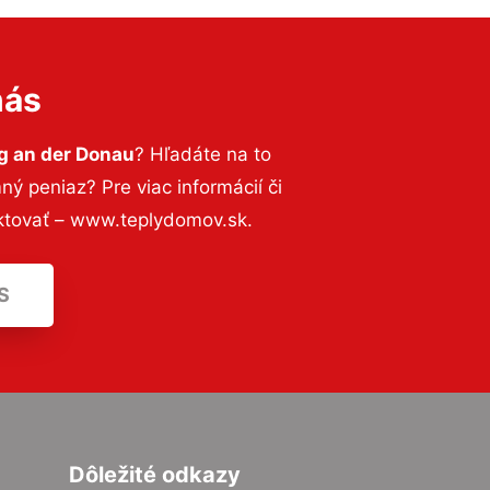
nás
g an der Donau
? Hľadáte na to
 peniaz? Pre viac informácií či
ktovať – www.teplydomov.sk.
S
Dôležité odkazy