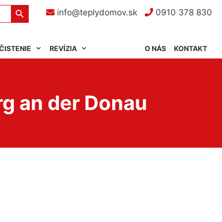
Search Button
info@teplydomov.sk
0910 378 830
ČISTENIE
REVÍZIA
O NÁS
KONTAKT
rg an der Donau