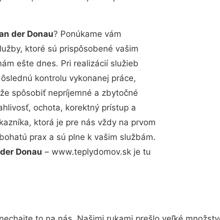
an der Donau
? Ponúkame vám
lužby, ktoré sú prispôsobené vašim
m ešte dnes. Pri realizácií služieb
dôslednú kontrolu vykonanej práce,
že spôsobiť nepríjemné a zbytočné
hlivosť, ochota, korektný prístup a
azníka, ktorá je pre nás vždy na prvom
 bohatú prax a sú plne k vašim službám.
 der Donau
– www.teplydomov.sk je tu
nechajte to na nás. Našimi rukami prešlo veľké množst