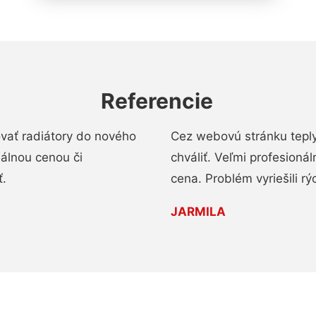
Referencie
ovať radiátory do nového
Cez webovú stránku teply
nálnou cenou či
chváliť. Veľmi profesionál
ť.
cena. Problém vyriešili rý
JARMILA