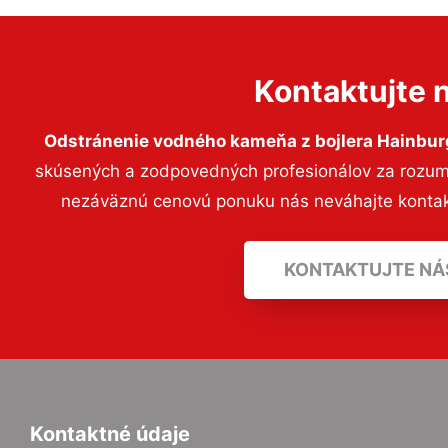
Kontaktujte 
Odstránenie vodného kameňa z bojlera Hainbur
skúsených a zodpovedných profesionálov za rozumný
nezáväznú cenovú ponuku nás neváhajte konta
KONTAKTUJTE NÁ
Kontaktné údaje