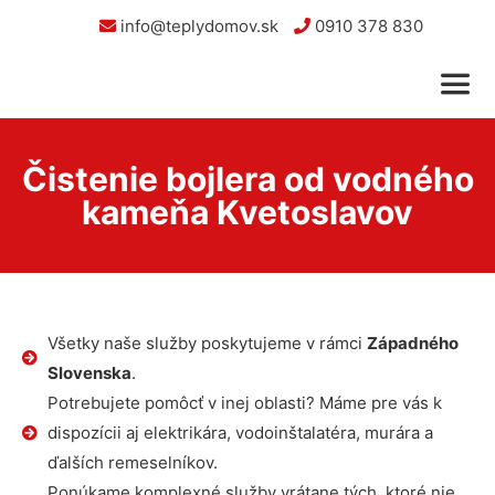
info@teplydomov.sk
0910 378 830
Čistenie bojlera od vodného
kameňa Kvetoslavov
Všetky naše služby poskytujeme v rámci
Západného
Slovenska
.
Potrebujete pomôcť v inej oblasti? Máme pre vás k
dispozícii aj elektrikára, vodoinštalatéra, murára a
ďalších remeselníkov.
Ponúkame komplexné služby vrátane tých, ktoré nie