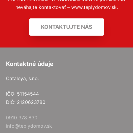
neváhajte kontaktovať – www.teplydomov.sk.
KONTAKTUJTE NÁS
Kontaktné údaje
Cataleya, s.r.o.
IČO: 51154544
DIČ: 2120623780
0910 378 830
info@teplydomov.sk