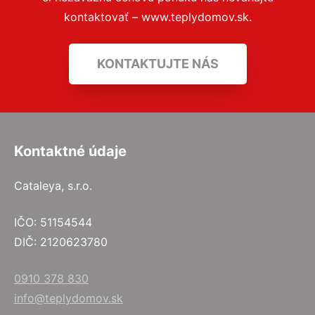
kontaktovať – www.teplydomov.sk.
KONTAKTUJTE NÁS
Kontaktné údaje
Cataleya, s.r.o.
IČO: 51154544
DIČ: 2120623780
0910 378 830
info@teplydomov.sk