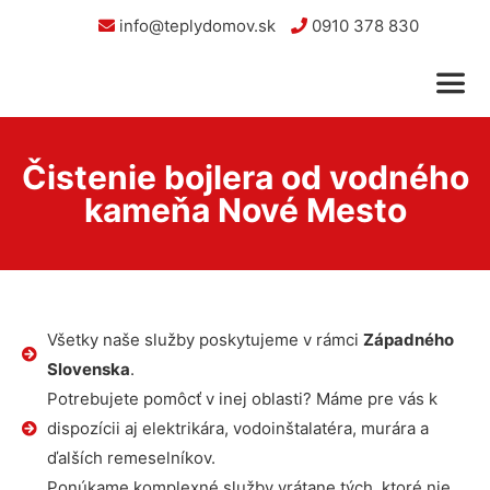
info@teplydomov.sk
0910 378 830
Čistenie bojlera od vodného
kameňa Nové Mesto
Všetky naše služby poskytujeme v rámci
Západného
Slovenska
.
Potrebujete pomôcť v inej oblasti? Máme pre vás k
dispozícii aj elektrikára, vodoinštalatéra, murára a
ďalších remeselníkov.
Ponúkame komplexné služby vrátane tých, ktoré nie