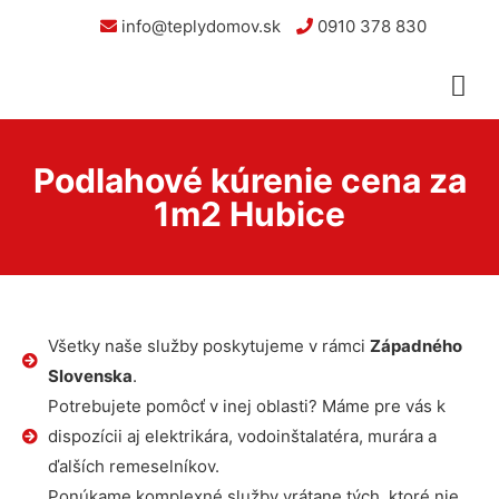
info@teplydomov.sk
0910 378 830
Podlahové kúrenie cena za
1m2 Hubice
Všetky naše služby poskytujeme v rámci
Západného
Slovenska
.
Potrebujete pomôcť v inej oblasti? Máme pre vás k
dispozícii aj elektrikára, vodoinštalatéra, murára a
ďalších remeselníkov.
Ponúkame komplexné služby vrátane tých, ktoré nie