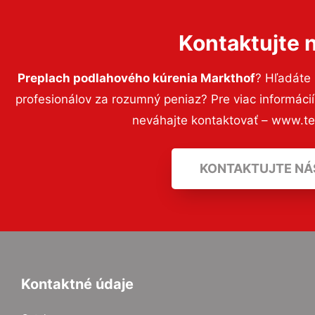
Kontaktujte 
Preplach podlahového kúrenia Markthof
? Hľadáte
profesionálov za rozumný peniaz? Pre viac informác
neváhajte kontaktovať – www.t
KONTAKTUJTE NÁ
Kontaktné údaje