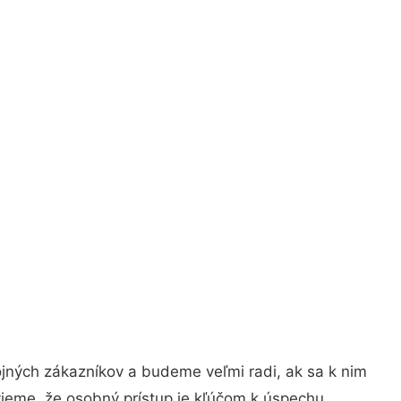
jných zákazníkov a budeme veľmi radi, ak sa k nim
vieme, že osobný prístup je kľúčom k úspechu.