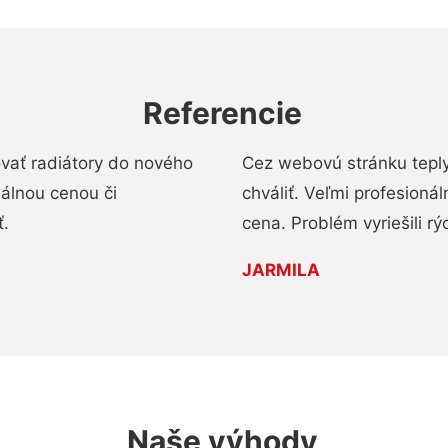
Referencie
ovať radiátory do nového
Cez webovú stránku teply
nálnou cenou či
chváliť. Veľmi profesionál
ť.
cena. Problém vyriešili rý
JARMILA
Naše výhody