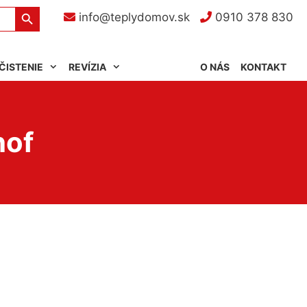
Search Button
info@teplydomov.sk
0910 378 830
ČISTENIE
REVÍZIA
O NÁS
KONTAKT
hof