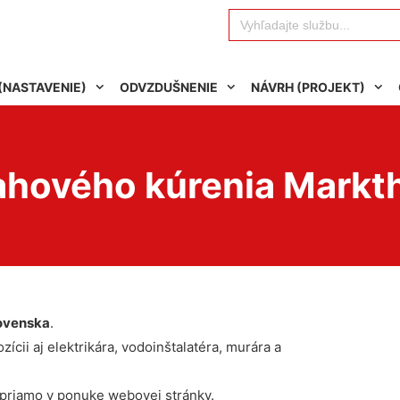
Search
for:
(NASTAVENIE)
ODVZDUŠNENIE
NÁVRH (PROJEKT)
ahového kúrenia Markt
ovenska
.
ícii aj elektrikára, vodoinštalatéra, murára a
 priamo v ponuke webovej stránky.