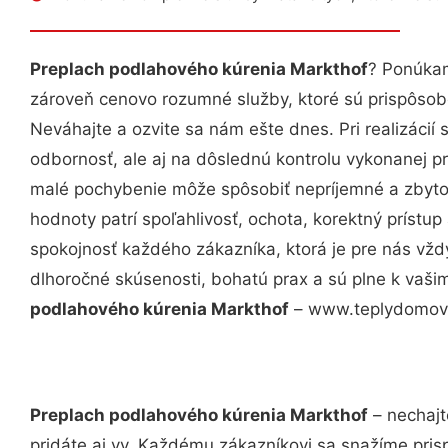
Preplach podlahového kúrenia Markthof
? Ponúkam
zároveň cenovo rozumné služby, ktoré sú prispôso
Neváhajte a ozvite sa nám ešte dnes. Pri realizácií
odbornosť, ale aj na dôslednú kontrolu vykonanej p
malé pochybenie môže spôsobiť nepríjemné a zbyto
hodnoty patrí spoľahlivosť, ochota, korektný príst
spokojnosť každého zákazníka, ktorá je pre nás vžd
dlhoročné skúsenosti, bohatú prax a sú plne k vaš
podlahového kúrenia Markthof
– www.teplydomov.s
Preplach podlahového kúrenia Markthof
– nechajt
pridáte aj vy. Každému zákazníkovi sa snažíme pris