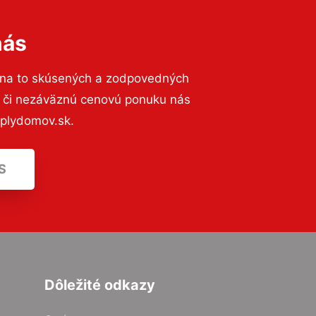
nás
 na to skúsených a zodpovedných
ií či nezáväznú cenovú ponuku nás
eplydomov.sk.
S
Dôležité odkazy