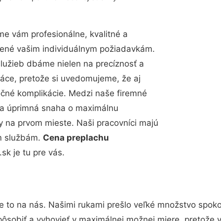
e vám profesionálne, kvalitné a
bené vašim individuálnym požiadavkám.
 služieb dbáme nielen na precíznosť a
ráce, pretože si uvedomujeme, že aj
čné komplikácie. Medzi naše firemné
up a úprimná snaha o maximálnu
y na prvom mieste. Naši pracovníci majú
im službám.
Cena preplachu
k je tu pre vás.
e to na nás. Našimi rukami prešlo veľké množstvo spoko
pôsobiť a vyhovieť v maximálnej možnej miere, pretože 