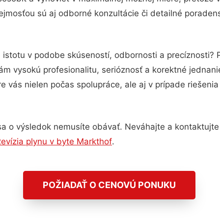
jmosťou sú aj odborné konzultácie či detailné poradens
 istotu v podobe skúseností, odbornosti a precíznosti?
m vysokú profesionalitu, serióznosť a korektné jednan
e vás nielen počas spolupráce, ale aj v prípade riešeni
a o výsledok nemusíte obávať. Neváhajte a kontaktujte ná
evízia plynu v byte Markthof
.
POŽIADAŤ O CENOVÚ PONUKU