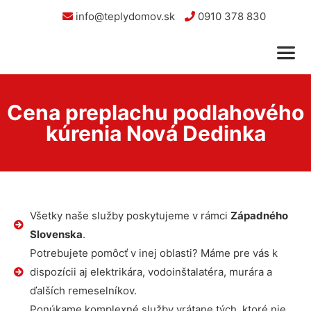
info@teplydomov.sk
0910 378 830
Cena preplachu podlahového
kúrenia Nová Dedinka
Všetky naše služby poskytujeme v rámci
Západného
Slovenska
.
Potrebujete pomôcť v inej oblasti? Máme pre vás k
dispozícii aj elektrikára, vodoinštalatéra, murára a
ďalších remeselníkov.
Ponúkame komplexné služby vrátane tých, ktoré nie