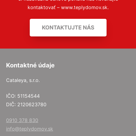
kontaktovať – www.teplydomov.sk.
KONTAKTUJTE NÁS
Kontaktné údaje
Cataleya, s.r.o.
IČO: 51154544
DIČ: 2120623780
0910 378 830
info@teplydomov.sk