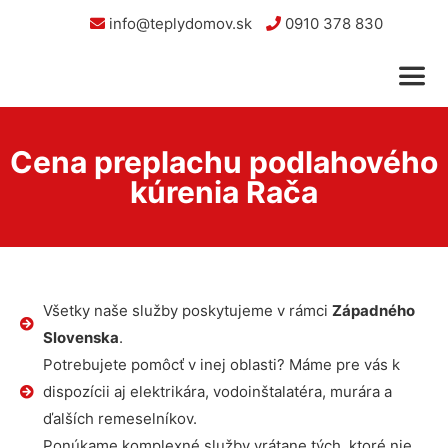
info@teplydomov.sk
0910 378 830
Cena preplachu podlahového
kúrenia Rača
Všetky naše služby poskytujeme v rámci
Západného
Slovenska
.
Potrebujete pomôcť v inej oblasti? Máme pre vás k
dispozícii aj elektrikára, vodoinštalatéra, murára a
ďalších remeselníkov.
Ponúkame komplexné služby vrátane tých, ktoré nie