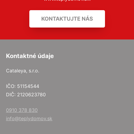
KONTAKTUJTE NÁS
Kontaktné údaje
Cataleya, s.r.o.
IČO: 51154544
DIČ: 2120623780
0910 378 830
info@teplydomov.sk