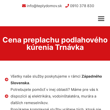
info@teplydomov.sk
0910 378 830
Cena preplachu podlahového
kúrenia Trnávka
Všetky naše služby poskytujeme v rámci
Západného
Slovenska
.
Potrebujete pomôcť v inej oblasti? Máme pre vás k
dispozícii aj elektrikára, vodoinštalatéra, murára a
ďalších remeselníkov.
Ponúkame komplexné služby vrátane tých, ktoré nie