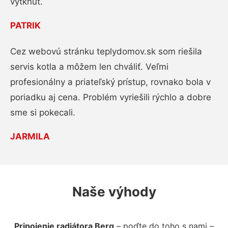
vytknúť.
PATRIK
Cez webovú stránku teplydomov.sk som riešila
servis kotla a môžem len chváliť. Veľmi
profesionálny a priateľský prístup, rovnako bola v
poriadku aj cena. Problém vyriešili rýchlo a dobre
sme si pokecali.
JARMILA
Naše výhody
Pripojenie radiátora Berg
– poďte do toho s nami –