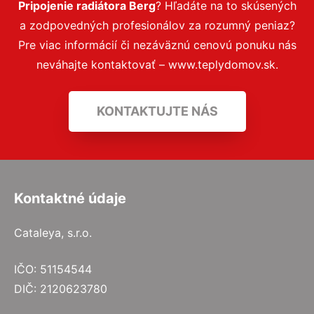
Pripojenie radiátora Berg
? Hľadáte na to skúsených
a zodpovedných profesionálov za rozumný peniaz?
Pre viac informácií či nezáväznú cenovú ponuku nás
neváhajte kontaktovať – www.teplydomov.sk.
KONTAKTUJTE NÁS
Kontaktné údaje
Cataleya, s.r.o.
IČO: 51154544
DIČ: 2120623780