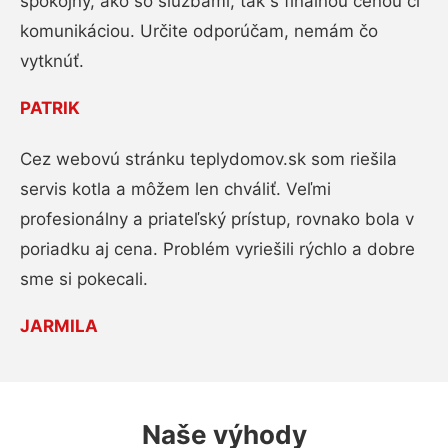
spokojný, ako so službami, tak s finálnou cenou či
komunikáciou. Určite odporúčam, nemám čo
vytknúť.
PATRIK
Cez webovú stránku teplydomov.sk som riešila
servis kotla a môžem len chváliť. Veľmi
profesionálny a priateľský prístup, rovnako bola v
poriadku aj cena. Problém vyriešili rýchlo a dobre
sme si pokecali.
JARMILA
Naše výhody