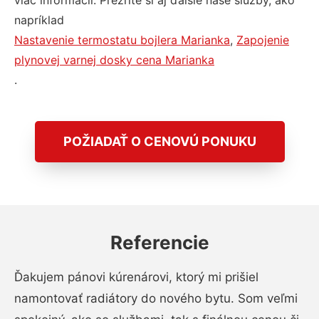
viac informácií. Prezrite si aj ďalšie naše služby, ako
napríklad
Nastavenie termostatu bojlera Marianka
,
Zapojenie
plynovej varnej dosky cena Marianka
.
POŽIADAŤ O CENOVÚ PONUKU
Referencie
Ďakujem pánovi kúrenárovi, ktorý mi prišiel
namontovať radiátory do nového bytu. Som veľmi