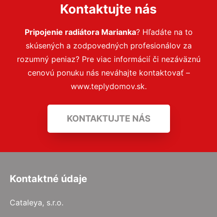
Kontaktujte nás
Pripojenie radiátora Marianka
? Hľadáte na to
skúsených a zodpovedných profesionálov za
rozumný peniaz? Pre viac informácií či nezáväznú
cenovú ponuku nás neváhajte kontaktovať –
www.teplydomov.sk.
KONTAKTUJTE NÁS
Kontaktné údaje
Cataleya, s.r.o.