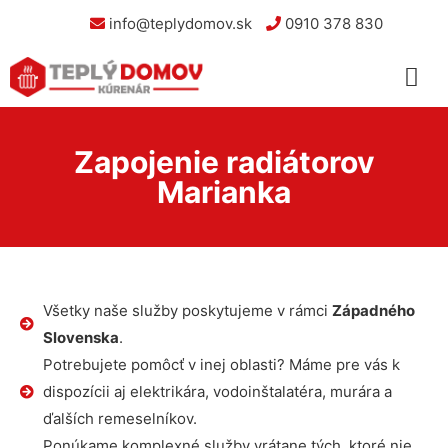
info@teplydomov.sk
0910 378 830
Zapojenie radiátorov
Marianka
Všetky naše služby poskytujeme v rámci
Západného
Slovenska
.
Potrebujete pomôcť v inej oblasti? Máme pre vás k
dispozícii aj elektrikára, vodoinštalatéra, murára a
ďalších remeselníkov.
Ponúkame komplexné služby vrátane tých, ktoré nie