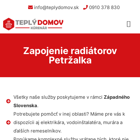
info@teplydomov.sk
0910 378 830
Zapojenie radiátorov
Petržalka
Všetky naše služby poskytujeme v rámci
Západného
Slovenska
.
Potrebujete pomôcť v inej oblasti? Máme pre vás k
dispozícii aj elektrikára, vodoinštalatéra, murára a
ďalších remeselníkov.
Ponúkame komplexné služby vrátane tých, ktoré nie