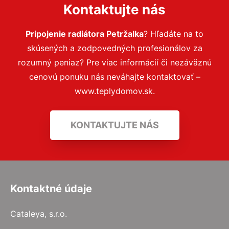
Kontaktujte nás
Pripojenie radiátora Petržalka
? Hľadáte na to
skúsených a zodpovedných profesionálov za
rozumný peniaz? Pre viac informácií či nezáväznú
cenovú ponuku nás neváhajte kontaktovať –
www.teplydomov.sk.
KONTAKTUJTE NÁS
Kontaktné údaje
Cataleya, s.r.o.