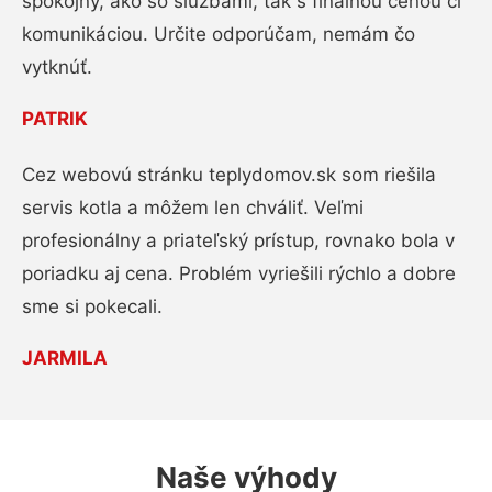
spokojný, ako so službami, tak s finálnou cenou či
komunikáciou. Určite odporúčam, nemám čo
vytknúť.
PATRIK
Cez webovú stránku teplydomov.sk som riešila
servis kotla a môžem len chváliť. Veľmi
profesionálny a priateľský prístup, rovnako bola v
poriadku aj cena. Problém vyriešili rýchlo a dobre
sme si pokecali.
JARMILA
Naše výhody