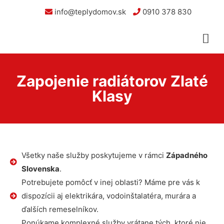
info@teplydomov.sk
0910 378 830
Zapojenie radiátorov Zlaté
Klasy
Všetky naše služby poskytujeme v rámci
Západného
Slovenska
.
Potrebujete pomôcť v inej oblasti? Máme pre vás k
dispozícii aj elektrikára, vodoinštalatéra, murára a
ďalších remeselníkov.
Ponúkame komplexné služby vrátane tých, ktoré nie