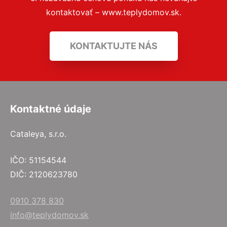
kontaktovať – www.teplydomov.sk.
KONTAKTUJTE NÁS
Kontaktné údaje
Cataleya, s.r.o.
IČO: 51154544
DIČ: 2120623780
0910 378 830
info@teplydomov.sk