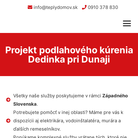
info@teplydomov.sk
0910 378 830
Projekt podlahového kúrenia
Dedinka pri Dunaji
Všetky naše služby poskytujeme v rámci
Západného
Slovenska
.
Potrebujete pomôcť v inej oblasti? Máme pre vás k
dispozícii aj elektrikára, vodoinštalatéra, murára a
ďalších remeselníkov.
Ponúkame komplexné služby vrátane tých, ktoré nie