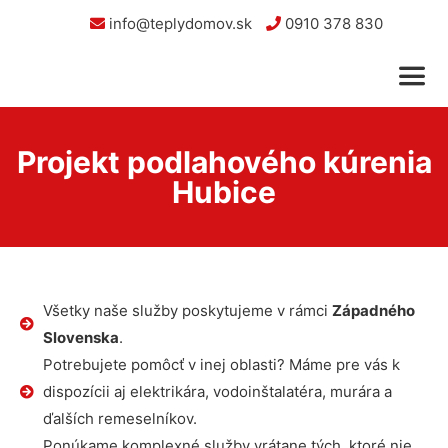
info@teplydomov.sk
0910 378 830
Projekt podlahového kúrenia
Hubice
Všetky naše služby poskytujeme v rámci
Západného
Slovenska
.
Potrebujete pomôcť v inej oblasti? Máme pre vás k
dispozícii aj elektrikára, vodoinštalatéra, murára a
ďalších remeselníkov.
Ponúkame komplexné služby vrátane tých, ktoré nie