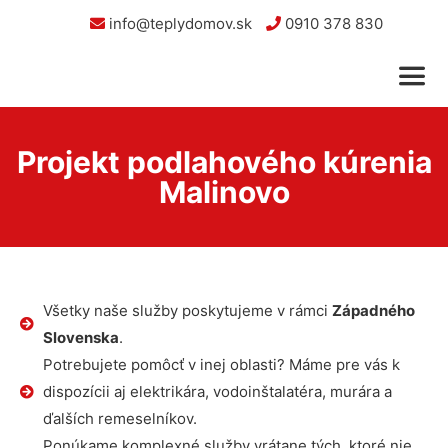
info@teplydomov.sk
0910 378 830
Projekt podlahového kúrenia
Malinovo
Všetky naše služby poskytujeme v rámci
Západného
Slovenska
.
Potrebujete pomôcť v inej oblasti? Máme pre vás k
dispozícii aj elektrikára, vodoinštalatéra, murára a
ďalších remeselníkov.
Ponúkame komplexné služby vrátane tých, ktoré nie