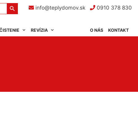
Search Button
info@teplydomov.sk
0910 378 830
ČISTENIE
REVÍZIA
O NÁS
KONTAKT