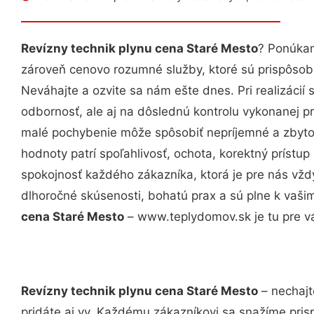
Revízny technik plynu cena Staré Mesto
? Ponúkam
zároveň cenovo rozumné služby, ktoré sú prispôso
Neváhajte a ozvite sa nám ešte dnes. Pri realizácií
odbornosť, ale aj na dôslednú kontrolu vykonanej p
malé pochybenie môže spôsobiť nepríjemné a zbyto
hodnoty patrí spoľahlivosť, ochota, korektný príst
spokojnosť každého zákazníka, ktorá je pre nás vžd
dlhoročné skúsenosti, bohatú prax a sú plne k vaš
cena Staré Mesto
– www.teplydomov.sk je tu pre v
Revízny technik plynu cena Staré Mesto
– nechajt
pridáte aj vy. Každému zákazníkovi sa snažíme pris