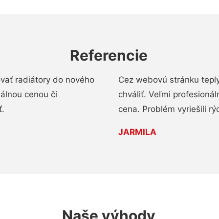
Referencie
ovať radiátory do nového
Cez webovú stránku teply
nálnou cenou či
chváliť. Veľmi profesionál
ť.
cena. Problém vyriešili rý
JARMILA
Naše výhody