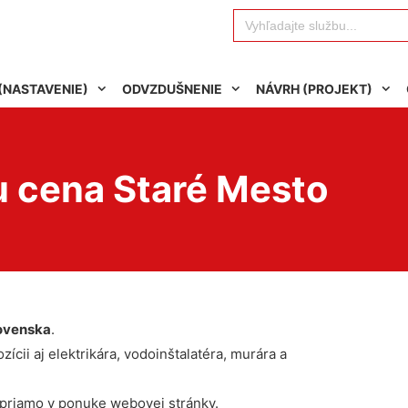
Search
for:
(NASTAVENIE)
ODVZDUŠNENIE
NÁVRH (PROJEKT)
u cena Staré Mesto
ovenska
.
ícii aj elektrikára, vodoinštalatéra, murára a
 priamo v ponuke webovej stránky.