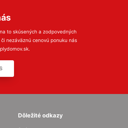
nás
 na to skúsených a zodpovedných
ií či nezáväznú cenovú ponuku nás
eplydomov.sk.
S
Dôležité odkazy