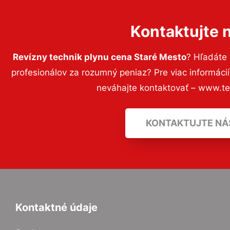
Kontaktujte 
Revízny technik plynu cena Staré Mesto
? Hľadáte
profesionálov za rozumný peniaz? Pre viac informác
neváhajte kontaktovať – www.t
KONTAKTUJTE NÁ
Kontaktné údaje