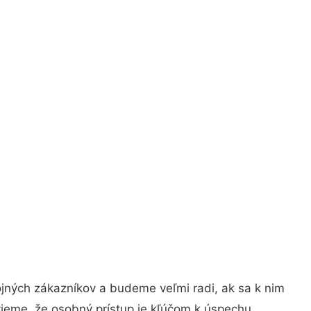
jných zákazníkov a budeme veľmi radi, ak sa k nim
vieme, že osobný prístup je kľúčom k úspechu.