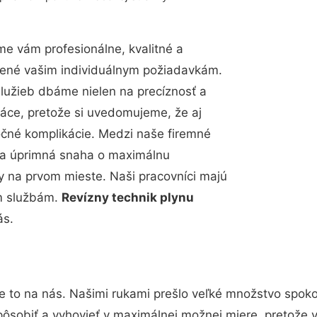
e vám profesionálne, kvalitné a
bené vašim individuálnym požiadavkám.
 služieb dbáme nielen na precíznosť a
ráce, pretože si uvedomujeme, že aj
čné komplikácie. Medzi naše firemné
up a úprimná snaha o maximálnu
y na prvom mieste. Naši pracovníci majú
im službám.
Revízny technik plynu
ás.
e to na nás. Našimi rukami prešlo veľké množstvo spoko
pôsobiť a vyhovieť v maximálnej možnej miere, pretože 