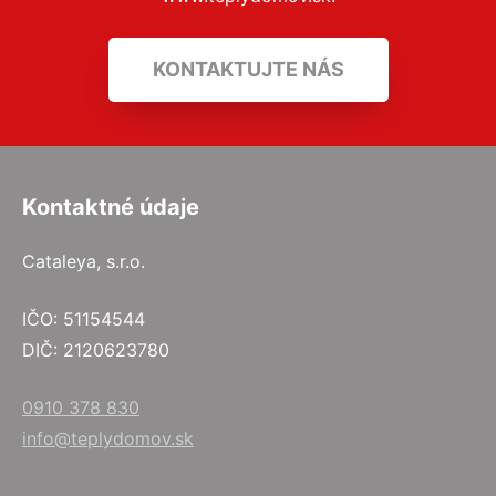
KONTAKTUJTE NÁS
Kontaktné údaje
Cataleya, s.r.o.
IČO: 51154544
DIČ: 2120623780
0910 378 830
info@teplydomov.sk