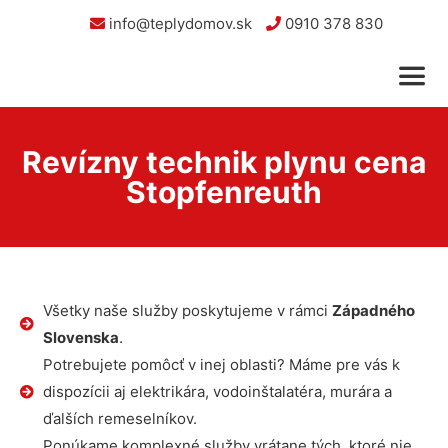
info@teplydomov.sk
0910 378 830
Revízny technik plynu cena
Stopfenreuth
Všetky naše služby poskytujeme v rámci
Západného
Slovenska
.
Potrebujete pomôcť v inej oblasti? Máme pre vás k
dispozícii aj elektrikára, vodoinštalatéra, murára a
ďalších remeselníkov.
Ponúkame komplexné služby vrátane tých, ktoré nie