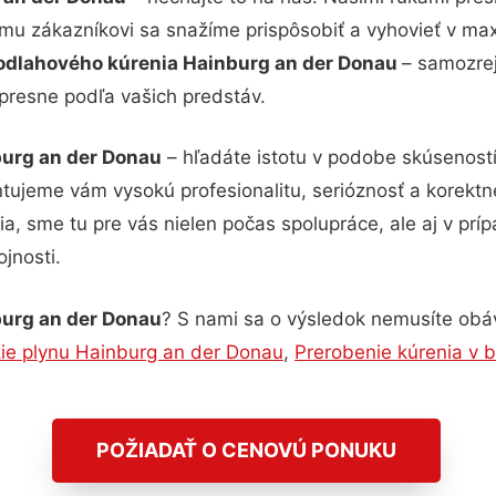
ému zákazníkovi sa snažíme prispôsobiť a vyhovieť v ma
odlahového kúrenia Hainburg an der Donau
– samozrej
 presne podľa vašich predstáv.
burg an der Donau
– hľadáte istotu v podobe skúseností
ujeme vám vysokú profesionalitu, serióznosť a korekt
, sme tu pre vás nielen počas spolupráce, ale aj v príp
jnosti.
burg an der Donau
? S nami sa o výsledok nemusíte obáva
zie plynu Hainburg an der Donau
,
Prerobenie kúrenia v 
POŽIADAŤ O CENOVÚ PONUKU