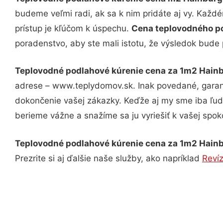
budeme veľmi radi, ak sa k nim pridáte aj vy. Každ
prístup je kľúčom k úspechu.
Cena teplovodného p
poradenstvo, aby ste mali istotu, že výsledok bude
Teplovodné podlahové kúrenie cena za 1m2 Hain
adrese – www.teplydomov.sk. Inak povedané, garant
dokončenie vašej zákazky. Keďže aj my sme iba ľudia
berieme vážne a snažíme sa ju vyriešiť k vašej spoko
Teplovodné podlahové kúrenie cena za 1m2 Hain
Prezrite si aj ďalšie naše služby, ako napríklad
Reví