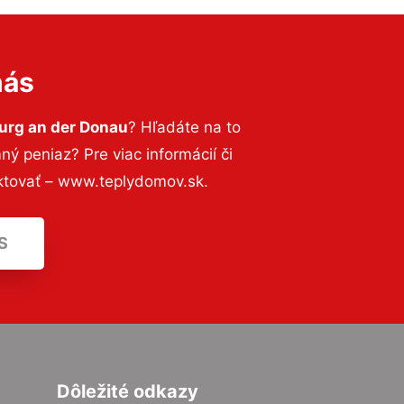
nás
urg an der Donau
? Hľadáte na to
 peniaz? Pre viac informácií či
ktovať – www.teplydomov.sk.
S
Dôležité odkazy