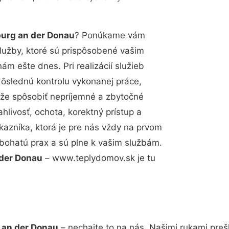
burg an der Donau
? Ponúkame vám
lužby, ktoré sú prispôsobené vašim
m ešte dnes. Pri realizácií služieb
dôslednú kontrolu vykonanej práce,
že spôsobiť nepríjemné a zbytočné
hlivosť, ochota, korektný prístup a
azníka, ktorá je pre nás vždy na prvom
 bohatú prax a sú plne k vašim službám.
 der Donau
– www.teplydomov.sk je tu
 an der Donau
– nechajte to na nás. Našimi rukami pre