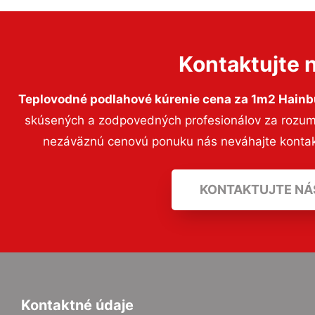
Kontaktujte 
Teplovodné podlahové kúrenie cena za 1m2 Hainb
skúsených a zodpovedných profesionálov za rozumný
nezáväznú cenovú ponuku nás neváhajte konta
KONTAKTUJTE NÁ
Kontaktné údaje