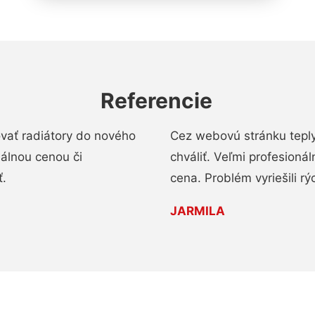
Referencie
ovať radiátory do nového
Cez webovú stránku teply
nálnou cenou či
chváliť. Veľmi profesionál
ť.
cena. Problém vyriešili rý
JARMILA