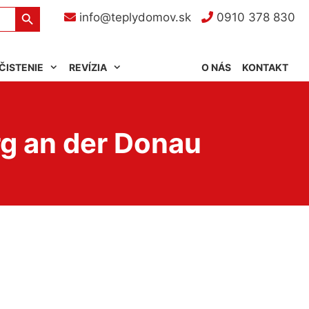
Search Button
info@teplydomov.sk
0910 378 830
ČISTENIE
REVÍZIA
O NÁS
KONTAKT
g an der Donau