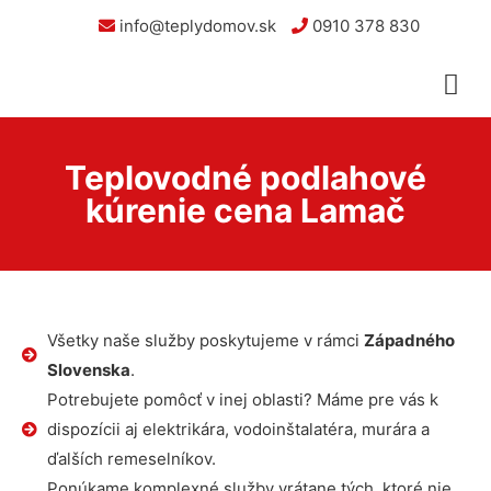
info@teplydomov.sk
0910 378 830
Teplovodné podlahové
kúrenie cena Lamač
Všetky naše služby poskytujeme v rámci
Západného
Slovenska
.
Potrebujete pomôcť v inej oblasti? Máme pre vás k
dispozícii aj elektrikára, vodoinštalatéra, murára a
ďalších remeselníkov.
Ponúkame komplexné služby vrátane tých, ktoré nie