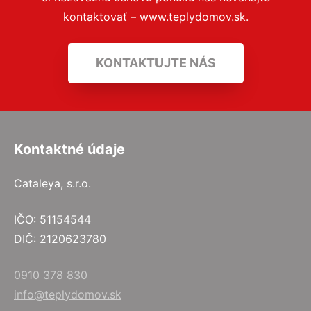
kontaktovať – www.teplydomov.sk.
KONTAKTUJTE NÁS
Kontaktné údaje
Cataleya, s.r.o.
IČO: 51154544
DIČ: 2120623780
0910 378 830
info@teplydomov.sk