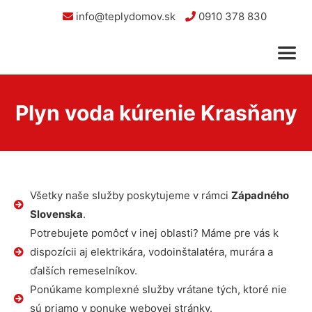
info@teplydomov.sk
0910 378 830
Plyn voda kúrenie Krasňany
Všetky naše služby poskytujeme v rámci
Západného
Slovenska
.
Potrebujete pomôcť v inej oblasti? Máme pre vás k
dispozícii aj elektrikára, vodoinštalatéra, murára a
ďalších remeselníkov.
Ponúkame komplexné služby vrátane tých, ktoré nie
sú priamo v ponuke webovej stránky.