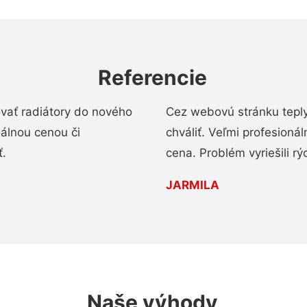
Referencie
ovať radiátory do nového
Cez webovú stránku teply
nálnou cenou či
chváliť. Veľmi profesionál
ť.
cena. Problém vyriešili rý
JARMILA
Naše výhody