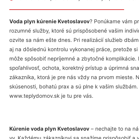
Voda plyn kúrenie Kvetoslavov
? Ponúkame vám pro
rozumné služby, ktoré sú prispôsobené vašim indi
ozvite sa nám ešte dnes. Pri realizácií služieb dbám
aj na dôslednú kontrolu vykonanej práce, pretože 
môže spôsobiť nepríjemné a zbytočné komplikácie. 
spoľahlivosť, ochota, korektný prístup a úprimná 
zákazníka, ktorá je pre nás vždy na prvom mieste. 
skúsenosti, bohatú prax a sú plne k vašim službám
www.teplydomov.sk je tu pre vás.
Kúrenie voda plyn Kvetoslavov
– nechajte to na ná
vy. Každému zákazníkovi sa snažíme prispôsobiť a 