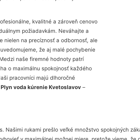
fesionálne, kvalitné a zároveň cenovo
viduálnym požiadavkám. Neváhajte a
e nielen na precíznosť a odbornosť, ale
si uvedomujeme, že aj malé pochybenie
Medzi naše firemné hodnoty patrí
snaha o maximálnu spokojnosť každého
Naši pracovníci majú dlhoročné
.
Plyn voda kúrenie Kvetoslavov
–
s. Našimi rukami prešlo veľké množstvo spokojných záka
vyhovieť v maximálnej možnej miere, pretože vieme, že 