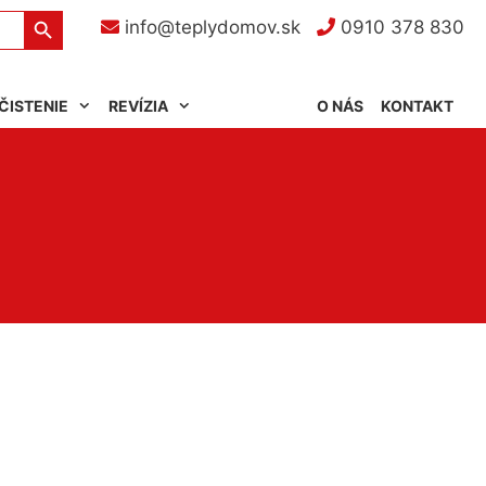
Search Button
info@teplydomov.sk
0910 378 830
ČISTENIE
REVÍZIA
O NÁS
KONTAKT