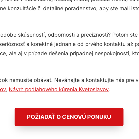
é konzultácie či detailné poradenstvo, aby ste mali is
podobe skúseností, odbornosti a precíznosti? Potom st
serióznosť a korektné jednanie od prvého kontaktu až 
e, ale aj v prípade riešenia prípadnej nespokojnosti, kt
dok nemusíte obávať. Neváhajte a kontaktujte nás pre viac
vov
,
Návrh podlahového kúrenia Kvetoslavov
.
POŽIADAŤ O CENOVÚ PONUKU