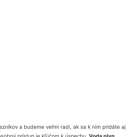
zníkov a budeme veľmi radi, ak sa k nim pridáte aj
osobný prístup je kľúčom k úspechu.
Voda plyn