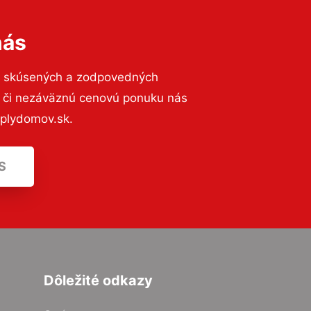
nás
o skúsených a zodpovedných
ií či nezáväznú cenovú ponuku nás
eplydomov.sk.
S
Dôležité odkazy