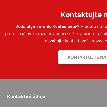
Kontaktujte 
Voda plyn kúrenie Kvetoslavov
? Hľadáte na t
profesionálov za rozumný peniaz? Pre viac informác
neváhajte kontaktovať – www.t
KONTAKTUJTE NÁ
Kontaktné údaje