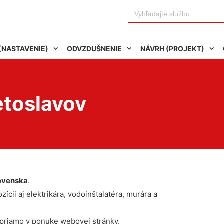
Search
for:
(NASTAVENIE)
ODVZDUŠNENIE
NÁVRH (PROJEKT)
etoslavov
ovenska
.
ícii aj elektrikára, vodoinštalatéra, murára a
 priamo v ponuke webovej stránky.