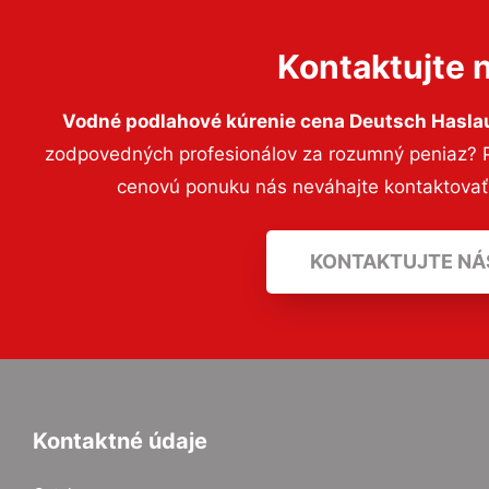
Kontaktujte 
Vodné podlahové kúrenie cena Deutsch Hasla
zodpovedných profesionálov za rozumný peniaz? Pr
cenovú ponuku nás neváhajte kontaktova
KONTAKTUJTE NÁ
Kontaktné údaje