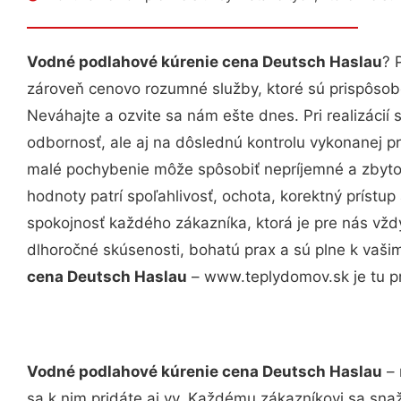
Vodné podlahové kúrenie cena Deutsch Haslau
? 
zároveň cenovo rozumné služby, ktoré sú prispôso
Neváhajte a ozvite sa nám ešte dnes. Pri realizácií
odbornosť, ale aj na dôslednú kontrolu vykonanej p
malé pochybenie môže spôsobiť nepríjemné a zbyto
hodnoty patrí spoľahlivosť, ochota, korektný príst
spokojnosť každého zákazníka, ktorá je pre nás vžd
dlhoročné skúsenosti, bohatú prax a sú plne k vaš
cena Deutsch Haslau
– www.teplydomov.sk je tu pr
Vodné podlahové kúrenie cena Deutsch Haslau
– 
sa k nim pridáte aj vy. Každému zákazníkovi sa sna