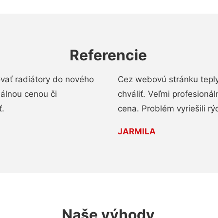
Referencie
ovať radiátory do nového
Cez webovú stránku teply
nálnou cenou či
chváliť. Veľmi profesionál
ť.
cena. Problém vyriešili rý
JARMILA
Naše výhody