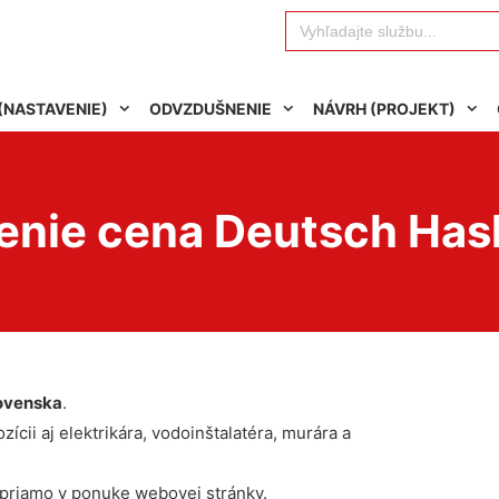
Search
for:
(NASTAVENIE)
ODVZDUŠNENIE
NÁVRH (PROJEKT)
enie cena Deutsch Has
ovenska
.
ícii aj elektrikára, vodoinštalatéra, murára a
 priamo v ponuke webovej stránky.