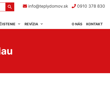
Search Button
info@teplydomov.sk
0910 378 830
ČISTENIE
REVÍZIA
O NÁS
KONTAKT
lau