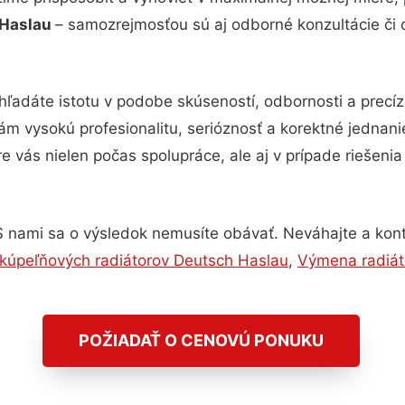
 Haslau
– samozrejmosťou sú aj odborné konzultácie či d
hľadáte istotu v podobe skúseností, odbornosti a precí
m vysokú profesionalitu, serióznosť a korektné jednan
e vás nielen počas spolupráce, ale aj v prípade riešeni
S nami sa o výsledok nemusíte obávať. Neváhajte a kontakt
kúpeľňových radiátorov Deutsch Haslau
,
Výmena radiát
POŽIADAŤ O CENOVÚ PONUKU