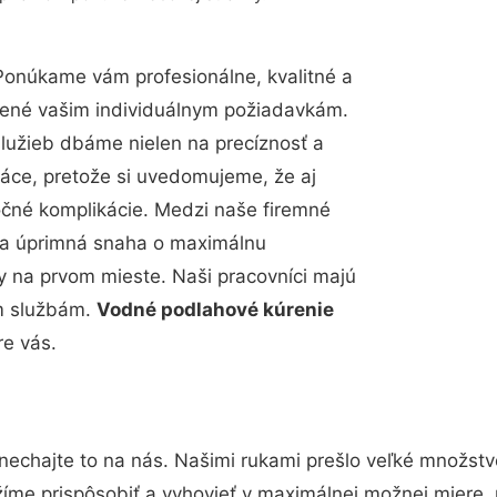
Ponúkame vám profesionálne, kvalitné a
bené vašim individuálnym požiadavkám.
 služieb dbáme nielen na precíznosť a
ráce, pretože si uvedomujeme, že aj
čné komplikácie. Medzi naše firemné
up a úprimná snaha o maximálnu
y na prvom mieste. Naši pracovníci majú
im službám.
Vodné podlahové kúrenie
e vás.
nechajte to na nás. Našimi rukami prešlo veľké množst
žíme prispôsobiť a vyhovieť v maximálnej možnej miere, 