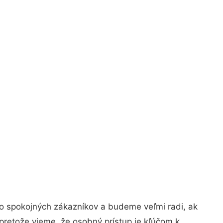
vo spokojných zákazníkov a budeme veľmi radi, ak
pretože vieme, že osobný prístup je kľúčom k