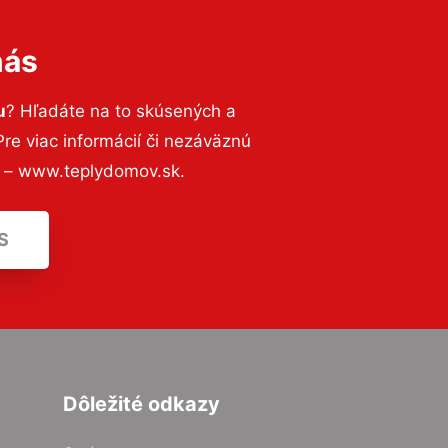
nás
u
? Hľadáte na to skúsených a
e viac informácií či nezáväznú
ť – www.teplydomov.sk.
S
Dôležité odkazy