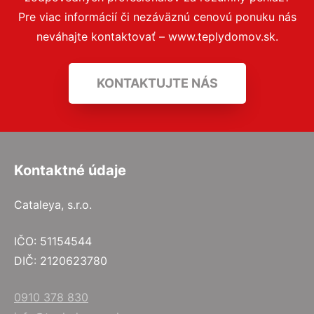
Pre viac informácií či nezáväznú cenovú ponuku nás
neváhajte kontaktovať – www.teplydomov.sk.
KONTAKTUJTE NÁS
Kontaktné údaje
Cataleya, s.r.o.
IČO: 51154544
DIČ: 2120623780
0910 378 830