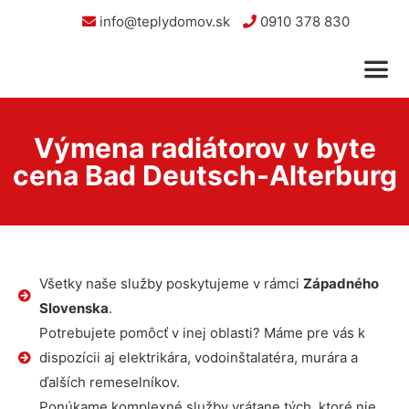
info@teplydomov.sk
0910 378 830
Výmena radiátorov v byte
cena Bad Deutsch-Alterburg
Všetky naše služby poskytujeme v rámci
Západného
Slovenska
.
Potrebujete pomôcť v inej oblasti? Máme pre vás k
dispozícii aj elektrikára, vodoinštalatéra, murára a
ďalších remeselníkov.
Ponúkame komplexné služby vrátane tých, ktoré nie