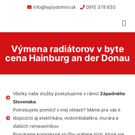
info@teplydomov.sk
0910 378 830
Výmena radiátorov v byte
cena Hainburg an der Donau
Všetky naše služby poskytujeme v rámci
Západného
Slovenska
.
Potrebujete pomôcť v inej oblasti? Máme pre vás k
dispozícii aj elektrikára, vodoinštalatéra, murára a
ďalších remeselníkov.
Ponúkame komplexné služby vrátane tých, ktoré nie