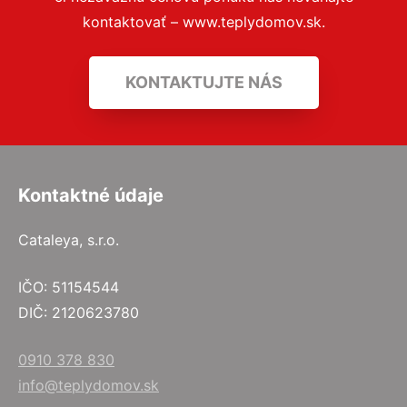
kontaktovať – www.teplydomov.sk.
KONTAKTUJTE NÁS
Kontaktné údaje
Cataleya, s.r.o.
IČO: 51154544
DIČ: 2120623780
0910 378 830
info@teplydomov.sk