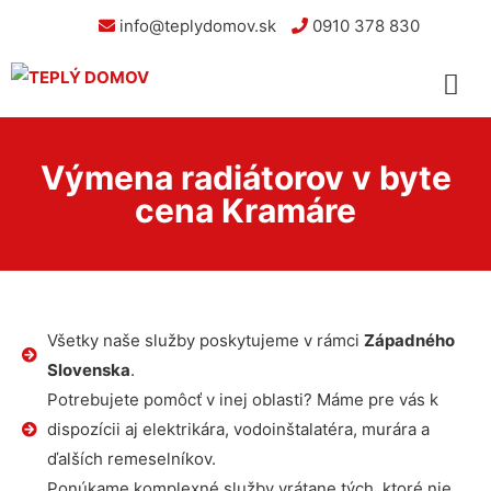
info@teplydomov.sk
0910 378 830
Výmena radiátorov v byte
cena Kramáre
Všetky naše služby poskytujeme v rámci
Západného
Slovenska
.
Potrebujete pomôcť v inej oblasti? Máme pre vás k
dispozícii aj elektrikára, vodoinštalatéra, murára a
ďalších remeselníkov.
Ponúkame komplexné služby vrátane tých, ktoré nie