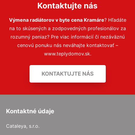
Kontaktujte nás
Výmena radiátorov v byte cena Kramáre
? Hľadáte
na to skúsených a zodpovedných profesionálov za
rozumný peniaz? Pre viac informácií či nezáväznú
cenovú ponuku nás neváhajte kontaktovať –
www.teplydomov.sk.
KONTAKTUJTE NÁS
Kontaktné údaje
Cataleya, s.r.o.