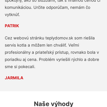
spokojný, ako so službami, tak s finálnou cenou či
komunikáciou. Určite odporúčam, nemám čo
vytknúť.
PATRIK
Cez webovú stránku teplydomov.sk som riešila
servis kotla a môžem len chváliť. Veľmi
profesionálny a priateľský prístup, rovnako bola v
poriadku aj cena. Problém vyriešili rýchlo a dobre
sme si pokecali.
JARMILA
Naše výhody