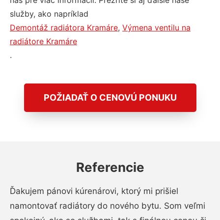
nás pre viac informácií. Prezrite si aj ďalšie naše
služby, ako napríklad
Demontáž radiátora Kramáre
,
Výmena ventilu na
radiátore Kramáre
.
POŽIADAŤ O CENOVÚ PONUKU
Referencie
Ďakujem pánovi kúrenárovi, ktorý mi prišiel
namontovať radiátory do nového bytu. Som veľmi