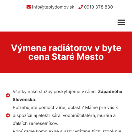
info@teplydomov.sk
0910 378 830
Výmena radiátorov v byte
cena Staré Mesto
Všetky naše služby poskytujeme v rámci
Západného
Slovenska
.
Potrebujete pomôcť v inej oblasti? Máme pre vás k
dispozícii aj elektrikára, vodoinštalatéra, murára a
ďalších remeselníkov.
Ponúkame komplexné služby vrátane tých, ktoré nie