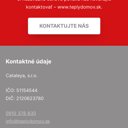
kontaktovať – www.teplydomov.sk.
KONTAKTUJTE NÁS
Kontaktné údaje
Cataleya, s.r.o.
IČO: 51154544
DIČ: 2120623780
0910 378 830
info@teplydomov.sk